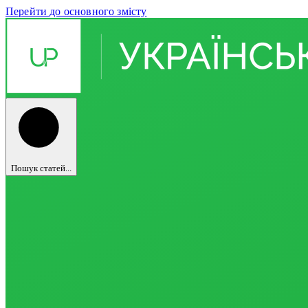
Перейти до основного змісту
Пошук статей...