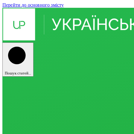
Перейти до основного змісту
Пошук статей...