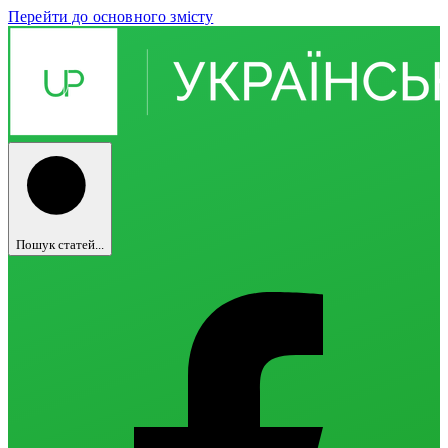
Перейти до основного змісту
Пошук статей...