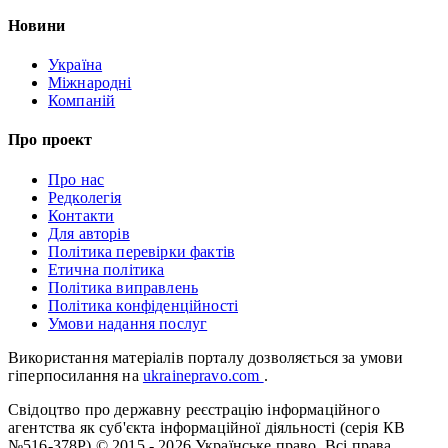
Новини
Україна
Міжнародні
Компаній
Про проект
Про нас
Редколегія
Контакти
Для авторів
Політика перевірки фактів
Етична політика
Політика виправлень
Політика конфіденційності
Умови надання послуг
Використання матеріалів порталу дозволяється за умови
гіперпосилання на
ukrainepravo.com
.
Свідоцтво про державну реєстрацію інформаційного
агентства як суб'єкта інформаційної діяльності (серія КВ
№516-378Р)
© 2015 - 2026 Українське право. Всі права