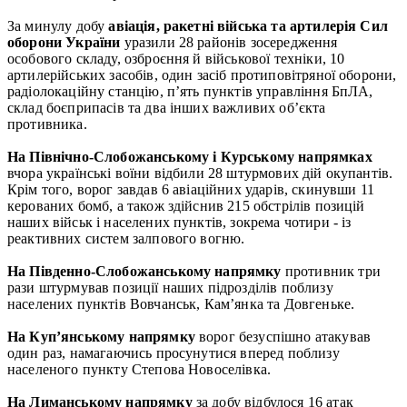
За минулу добу
авіація, ракетні війська та артилерія Сил
оборони України
уразили 28 районів зосередження
особового складу, озброєння й військової техніки, 10
артилерійських засобів, один засіб протиповітряної оборони,
радіолокаційну станцію, п’ять пунктів управління БпЛА,
склад боєприпасів та два інших важливих об’єкта
противника.
На Північно-Слобожанському і Курському напрямках
вчора українські воїни відбили 28 штурмових дій окупантів.
Крім того, ворог завдав 6 авіаційних ударів, скинувши 11
керованих бомб, а також здійснив 215 обстрілів позицій
наших військ і населених пунктів, зокрема чотири - із
реактивних систем залпового вогню.
На Південно-Слобожанському напрямку
противник три
рази штурмував позиції наших підрозділів поблизу
населених пунктів Вовчанськ, Кам’янка та Довгеньке.
На Куп’янському напрямку
ворог безуспішно атакував
один раз, намагаючись просунутися вперед поблизу
населеного пункту Степова Новоселівка.
На Лиманському напрямку
за добу відбулося 16 атак