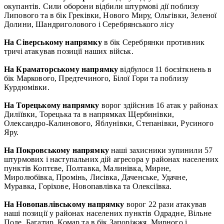
окупантів. Сили оборони відбили штурмові дії поблизу
Липового та в бік Греківки, Нового Миру, Ольгівки, Зеленої
Долини, Шандриголового і Серебрянського лісу
На Сіверському напрямку
в бік Серебрянки противник
тричі атакував позиції наших військ.
На Краматорському напрямку
відбулося 11 боєзіткнень в
бік Маркового, Предтечиного, Білої Гори та поблизу
Курдюмівки.
На Торецькому напрямку
ворог здійснив 16 атак у районах
Диліївки, Торецька та в напрямках Щербинівки,
Олександро-Калинового, Яблунівки, Степанівки, Русиного
Яру.
На Покровському напрямку
наші захисники зупинили 57
штурмових і наступальних дій агресора у районах населених
пунктів Коптєве, Полтавка, Малинівка, Мирне,
Миролюбівка, Промінь, Лисівка, Даченське, Удачне,
Муравка, Горіхове, Новопавлівка та Олексіївка.
На Новопавлівському напрямку
ворог 22 рази атакував
наші позиції у районах населених пунктів Одрадне, Вільне
Поле, Багатир, Комар та в бік Запоріжжя, Мирного і