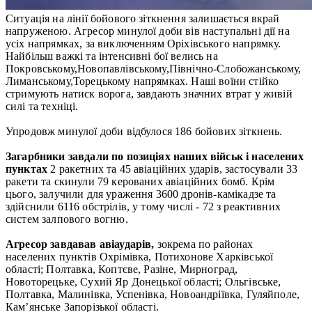
Ситуація на лінії бойового зіткнення залишається вкрай
напруженою. Агресор минулої доби вів наступальні дії на
усіх напрямках, за виключенням Оріхівського напрямку.
Найбільш важкі та інтенсивні бої велись на
Покровському,Новопавлівському,Північно-Слобожанському,
Лиманському,Торецькому напрямках. Наші воїни стійко
стримують натиск ворога, завдають значних втрат у живій
силі та техніці.
Упродовж минулої доби відбулося 186 бойових зіткнень.
Загарбники завдали по позиціях наших військ і населених
пунктах
2 ракетних та 45 авіаційних ударів, застосували 33
ракети та скинули 79 керованих авіаційних бомб. Крім
цього, залучили для ураження 3600 дронів-камікадзе та
здійснили 6116 обстрілів, у тому числі - 72 з реактивних
систем залпового вогню.
Агресор завдавав авіаударів,
зокрема по районах
населених пунктів Охрімівка, Потихонове Харківської
області; Полтавка, Коптєве, Разіне, Мирноград,
Новоторецьке, Сухий Яр Донецької області; Ольгівське,
Полтавка, Малинівка, Успенівка, Новоандріївка, Гуляйполе,
Кам’янське Запорізької області.