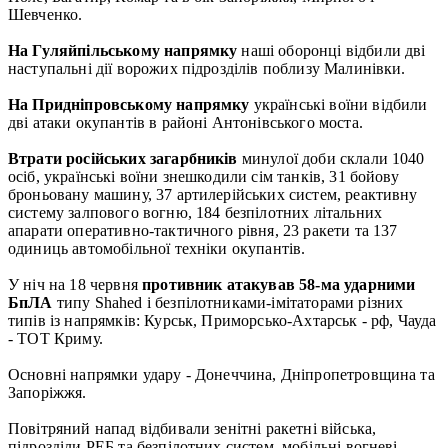
Шевченко.
На Гуляйпільському напрямку
наші оборонці відбили дві
наступальні дії ворожих підрозділів поблизу Малинівки.
На Придніпровському напрямку
українські воїни відбили
дві атаки окупантів в районі Антонівського моста.
Втрати російських загарбників
минулої доби склали 1040
осіб, українські воїни знешкодили сім танків, 31 бойову
броньовану машину, 37 артилерійських систем, реактивну
систему залпового вогню, 184 безпілотних літальних
апарати оперативно-тактичного рівня, 23 ракети та 137
одиниць автомобільної техніки окупантів.
У ніч на 18 червня
противник атакував 58-ма ударними
БпЛА
типу Shahed і безпілотниками-імітаторами різних
типів із напрямків: Курськ, Приморсько-Ахтарськ - рф, Чауда
- ТОТ Криму.
Основні напрямки удару - Донеччина, Дніпропетровщина та
Запоріжжя.
Повітряний напад відбивали зенітні ракетні війська,
підрозділи РЕБ та безпілотних систем, мобільні вогневі