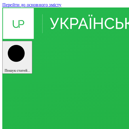
Перейти до основного змісту
Пошук статей...