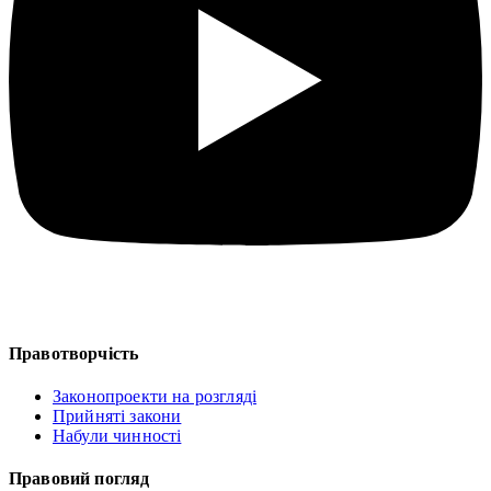
Правотворчість
Законопроекти на розгляді
Прийняті закони
Набули чинності
Правовий погляд