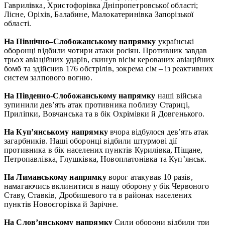
Гаврилівка, Христофорівка Дніпропетровської області;
Лісне, Оріхів, Балабине, Малокатеринівка Запорізької
області.
На Північно–Слобожанському напрямку
українські
оборонці відбили чотири атаки росіян. Противник завдав
трьох авіаційних ударів, скинув вісім керованих авіаційних
бомб та здійснив 176 обстрілів, зокрема сім – із реактивних
систем залпового вогню.
На Південно-Слобожанському напрямку
наші війська
зупинили дев’ять атак противника поблизу Стариці,
Приліпки, Вовчанська та в бік Охрімівки й Довгенького.
На Куп’янському напрямку
вчора відбулося дев’ять атак
загарбників. Наші оборонці відбили штурмові дії
противника в бік населених пунктів Курилівка, Піщане,
Петропавлівка, Глушківка, Новоплатонівка та Куп’янськ.
На Лиманському напрямку
ворог атакував 10 разів,
намагаючись вклинитися в нашу оборону у бік Червоного
Ставу, Ставків, Дробишевого та в районах населених
пунктів Новоєгорівка й Зарічне.
На Слов’янському напрямку
Сили оборони відбили три