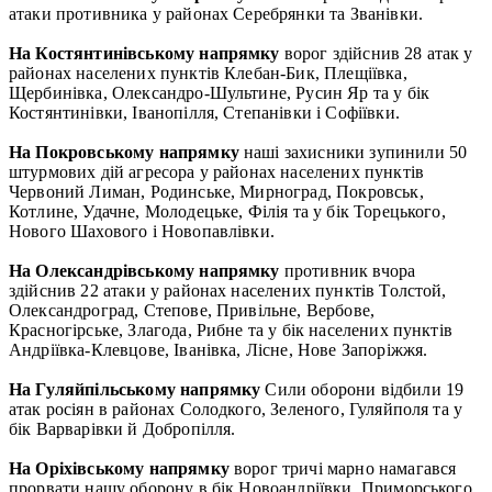
атаки противника у районах Серебрянки та Званівки.
На Костянтинівському напрямку
ворог здійснив 28 атак у
районах населених пунктів Клебан-Бик, Плещіївка,
Щербинівка, Олександро-Шультине, Русин Яр та у бік
Костянтинівки, Іванопілля, Степанівки і Софіївки.
На Покровському напрямку
наші захисники зупинили 50
штурмових дій агресора у районах населених пунктів
Червоний Лиман, Родинське, Мирноград, Покровськ,
Котлине, Удачне, Молодецьке, Філія та у бік Торецького,
Нового Шахового і Новопавлівки.
На Олександрівському напрямку
противник вчора
здійснив 22 атаки у районах населених пунктів Толстой,
Олександроград, Степове, Привільне, Вербове,
Красногірське, Злагода, Рибне та у бік населених пунктів
Андріївка-Клевцове, Іванівка, Лісне, Нове Запоріжжя.
На Гуляйпільському напрямку
Сили оборони відбили 19
атак росіян в районах Солодкого, Зеленого, Гуляйполя та у
бік Варварівки й Добропілля.
На Оріхівському напрямку
ворог тричі марно намагався
прорвати нашу оборону в бік Новоандріївки, Приморського