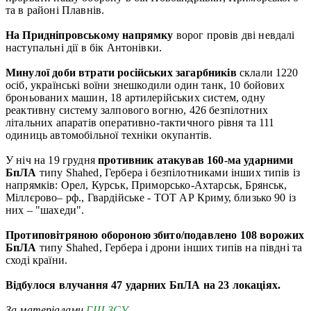
та в районі Плавнів.
На Придніпровському напрямку
ворог провів дві невдалі
наступальні дії в бік Антонівки.
Минулої доби втрати російських загарбників
склали 1220
осіб, українські воїни знешкодили один танк, 10 бойових
броньованих машин, 18 артилерійських систем, одну
реактивну систему залпового вогню, 426 безпілотних
літальних апаратів оперативно-тактичного рівня та 111
одиниць автомобільної техніки окупантів.
У ніч на 19 грудня
противник атакував 160-ма ударними
БпЛА
типу Shahed, Гербера і безпілотниками інших типів із
напрямків: Орел, Курськ, Приморсько-Ахтарськ, Брянськ,
Міллєрово– рф., Гвардійське - ТОТ АР Криму, близько 90 із
них – "шахеди".
Протиповітряною обороною збито/подавлено 108 ворожих
БпЛА
типу Shahed, Гербера і дрони інших типів на півдні та
сході країни.
Відбулося влучання 47 ударних БпЛА на 23 локаціях.
За матеріалами
ГШ ЗСУ