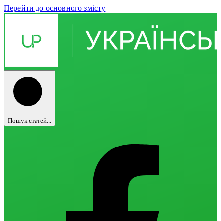
Перейти до основного змісту
Пошук статей...