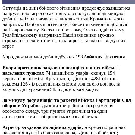
Ситуація на лінії бойового зіткнення продовжує залишатися
напруженою, агресор активізував наступальні дії минулої
доби на усіх напрямках, за виключенням Краматорського
напрямку. Найбільш інтенсивні бойові зіткнення відбулися
на Покровському, Костянтинівському, Олександрівському,
Гуляйпільському напрямках Наші захисники мужньо
стримують невпинний натиск ворога, завдають відчутних
втрат.
Упродовж минулої доби відбулося
193 бойових зіткнення.
Вчора противник завдав по позиціях наших військ і
населених пунктах
74 авіаційних ударів, скинув 154
керовані авіабомби. Крім цього, здійснив 4281 обстріл,
зокрема 126 - із реактивних систем залпового вогню, та
залучив для ураження 5836 дронів-камікадзе.
За минулу добу авіація та ракетні війська і артилерія Сил
оборони України
уразили три райони зосередження
особового складу, три пункти управління та один
артилерійський засіб російських загарбників.
Агресор завдавав авіаційних ударів,
зокрема по районах
населених пунктів Олександроград Донецької області;