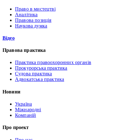
Право в мистецтві
Аналітика
Правова позиція
Наукова думка
Відео
Правова практика
Практика правоохоронних органів
Прокурорська практика
Судова практика
Адвокатська практика
Новини
Україна
Міжнародні
Компаній
Про проект
Про нас