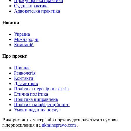
Прокурорська практика
Судова практика
Адвокатська практика
Новини
Україна
Міжнародні
Компаній
Про проект
Про нас
Редколегія
Контакти
Для авторів
Політика перевірки фактів
Етична політика
Політика виправлень
Політика конфіденційності
Умови надання послуг
Використання матеріалів порталу дозволяється за умови
гіперпосилання на
ukrainepravo.com
.