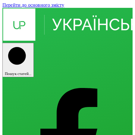
Перейти до основного змісту
Пошук статей...