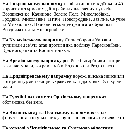
На Покровському напрямку
наші захисники відбивали 45
ворожих штурмових дій в районах населених пунктів
Воздвиженка, Калинове, Зелене Поле, Миролюбівка,
Гродівка, Миколаївка, Птиче, Новогродівка, Завітне, Скучне
та Михайлівка. Найбільша концентрація атак була біля
Воздвиженки та Новогродівки.
На Курахівському напрямку
Сили оборони України
зупинили дев’ять атак противника поблизу Парасковіївки,
Красногорівки та Костянтинівки.
На Времівському напрямку
російські загарбники чотири
рази наступали, зокрема, у бік Водяного та Роздольного.
На Придніпровському напрямку
ворожі війська здійснили
чотири штурми позицій українських підрозділів. Успіху не
мали.
На Гуляйпільському та Оріхівському напрямках
обстановка без змін.
На Волинському та Поліському напрямках
ознак
формування наступальних угруповань ворога - не виявлено.
На кордоні з Чернігівською та Сумською областями