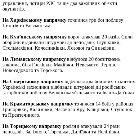
управління, чотири РЛС та ще два важливих об'єкти
окупантів.
На Харківському напрямку
точилися три бої поблизу
Липців та Вовчанська.
На Куп’янському напрямку
ворог атакував 20 разів. Сили
оборони відбивали штурмові дії неподалік Глушківки,
Стельмахівки, Колесниківки, Лозової та Синьківки.
На Лиманському напрямку
відбулося 20 боєзіткнень,
зокрема, біля Греківки, Макіївки, Невського, Тернів,
Новосадового та Торського.
На Сіверському напрямку
відбулося два бойових зіткнення.
Українські захисники відбивали штурмові дії російських
загарбників поблизу Верхньокам’янського та Івано-Дар'ївки.
На Краматорському напрямку
точилося 14 боїв у районах
Григорівки, Калинівки, Часового Яру, Кліщіївки, Ступочок
та Предтечиного.
На Торецькому напрямку
росіяни атакували 24 рази
неподалік Залізного, Торецька, Диліївки та Неліпівки.