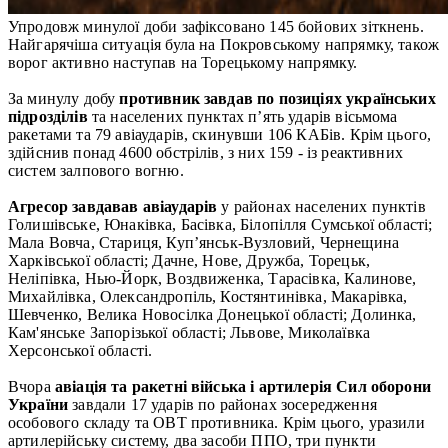
Упродовж минулої доби зафіксовано 145 бойових зіткнень.
Найгарячіша ситуація була на Покровському напрямку, також
ворог активно наступав на Торецькому напрямку.
За минулу добу
противник завдав по позиціях українських
підрозділів
та населених пунктах п’ять ударів вісьмома
ракетами та 79 авіаударів, скинувши 106 КАБів. Крім цього,
здійснив понад 4600 обстрілів, з них 159 - із реактивних
систем залпового вогню.
Агресор завдавав авіаударів
у районах населених пунктів
Голишівське, Юнаківка, Басівка, Білопілля Сумської області;
Мала Вовча, Стариця, Куп’янськ-Вузловий, Чернещина
Харківської області; Дачне, Нове, Дружба, Торецьк,
Неліпівка, Нью-Йорк, Воздвиженка, Тарасівка, Калинове,
Михайлівка, Олександропіль, Костянтинівка, Макарівка,
Шевченко, Велика Новосілка Донецької області; Долинка,
Кам'янське Запорізької області; Львове, Миколаївка
Херсонської області.
Вчора
авіація та ракетні війська і артилерія Сил оборони
України
завдали 17 ударів по районах зосередження
особового складу та ОВТ противника. Крім цього, уразили
артилерійську систему, два засоби ППО, три пункти