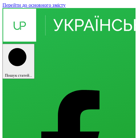
Перейти до основного змісту
Пошук статей...