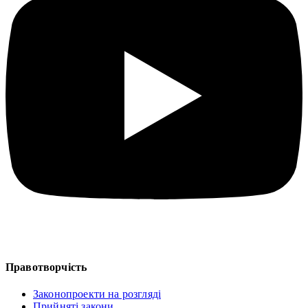
Правотворчість
Законопроекти на розгляді
Прийняті закони