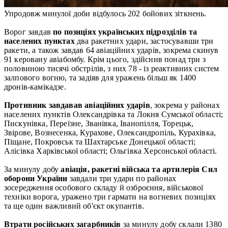
Упродовж минулої доби відбулось 202 бойових зіткнень.
Ворог завдав
по позиціях українських підрозділів та
населених пунктах
два ракетних удари, застосувавши три
ракети, а також завдав 64 авіаційних ударів, зокрема скинув
91 керовану авіабомбу. Крім цього, здійснив понад три з
половиною тисячі обстрілів, з них 78 - із реактивних систем
залпового вогню, та задіяв для уражень більш як 1400
дронів-камікадзе.
Противник завдавав авіаційних ударів
, зокрема у районах
населених пунктів Олександрівка та Локня Сумської області;
Пискунівка, Переїзне, Званівка, Іванопілля, Торецьк,
Звірове, Вознесенка, Курахове, Олександропіль, Курахівка,
Піщане, Покровськ та Шахтарське Донецької області;
Алісівка Харківської області; Ольгівка Херсонської області.
За минулу добу
авіація, ракетні війська та артилерія Сил
оборони України
завдали три удари по районах
зосередження особового складу й озброєння, військової
техніки ворога, уражено три гармати на вогневих позиціях
та ще один важливий об'єкт окупантів.
Втрати російських загарбників
за минулу добу склали 1380