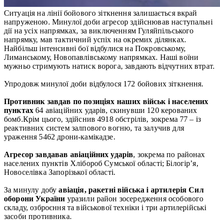
Ситуація на лінії бойового зіткнення залишається вкрай
напруженою. Минулої доби агресор здійснював наступальні
дії на усіх напрямках, за виключенням Гуляйпільського
напрямку, мав тактичний успіх на окремих ділянках.
Найбільш інтенсивні бої відбулися на Покровському,
Лиманському, Новопавлівському напрямках. Наші воїни
мужньо стримують натиск ворога, завдають відчутних втрат.
Упродовж минулої доби відбулося 172 бойових зіткнення.
Противник завдав по позиціях наших військ і населених
пунктах
64 авіаційних ударів, скинувши 120 керованих
бомб.Крім цього, здійснив 4918 обстрілів, зокрема 77 – із
реактивних систем залпового вогню, та залучив для
ураження 5462 дрони-камікадзе.
Агресор завдавав авіаційних ударів
, зокрема по районах
населених пунктів Хлібороб Сумської області; Білогір’я,
Новоселівка Запорізької області.
За минулу добу
авіація, ракетні війська і артилерія Сил
оборони України
уразили район зосередження особового
складу, озброєння та військової техніки і три артилерійські
засоби противника.