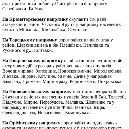
атак противника поблизу Григорівки та в напрямку
Серебрянки, Виїмки.
На Краматорському напрямку
окупанти сім разів
атакували в районі Часового Яру та у напрямку населених
пунктів Міньківка, Миколаївка, Ступочки.
На Торецькому напрямку
ворог здійснив вісім атак у
районі Щербинівки на в бік Плещіївки, Неліпівки та
Русиного Яру, Полтавки.
На Покровському напрямку
наші захисники зупинили 46
штурмових дій агресора у районах населених пунктів
Володимирівка, Заповідне, Новоекономічне, Миролюбівка,
Лисівка, Звірове, Котлине, Удачне, Дачне у напрямках
Балагану, Променя, Мирнограду, Родинського, Покровська.
На Новопавлівському напрямку
противник вчора здійснив
24 атаки у районах населених пунктів Зелений Гай, Толстой,
Піддубне, Мирне, Перебудова, Маліївка, Шевченко та у
напрямку населених пунктів Філія, Іванівка, Іскра,
Олександроград, Новоселівка, Комишуваха.
На Оріхівському напрямку
ворог здійснив одну атаку -
окупанти намагались просунутися у бік населеного пункту