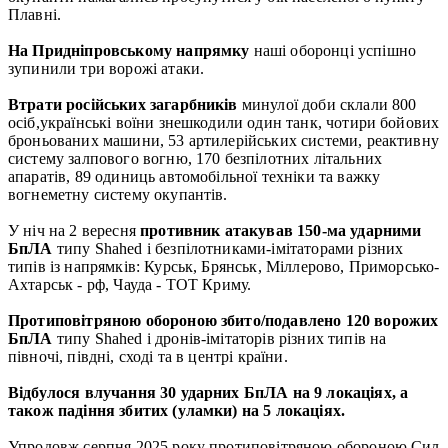
Плавні.
На Придніпровському напрямку
наші оборонці успішно
зупинили три ворожі атаки.
Втрати російських загарбників
минулої доби склали 800
осіб,українські воїни знешкодили один танк, чотири бойових
броньованих машини, 53 артилерійських системи, реактивну
систему залпового вогню, 170 безпілотних літальних
апаратів, 89 одиниць автомобільної техніки та важку
вогнеметну систему окупантів.
У ніч на 2 вересня
противник атакував 150-ма ударними
БпЛА
типу Shahed і безпілотниками-імітаторами різних
типів із напрямків: Курськ, Брянськ, Міллерово, Приморсько-
Ахтарськ - рф, Чауда - ТОТ Криму.
Протиповітряною обороною збито/подавлено 120 ворожих
БпЛА
типу Shahed і дронів-імітаторів різних типів на
півночі, півдні, сході та в центрі країни.
Відбулося влучання 30 ударних БпЛА на 9 локаціях, а
також падіння збитих (уламки) на 5 локаціях.
Упродовж серпня 2025 року протиповітряною обороною Cил