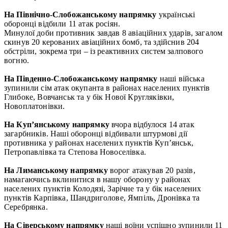
На Північно-Слобожанському напрямку
українські
оборонці відбили 11 атак росіян.
Минулої доби противник завдав 8 авіаційних ударів, загалом
скинув 20 керованих авіаційних бомб, та здійснив 204
обстріли, зокрема три – із реактивних систем залпового
вогню.
На Південно-Слобожанському напрямку
наші війська
зупинили сім атак окупанта в районах населених пунктів
Глибоке, Вовчанськ та у бік Нової Кругляківки,
Новоплатонівки.
На Куп’янському напрямку
вчора відбулося 14 атак
загарбників. Наші оборонці відбивали штурмові дії
противника у районах населених пунктів Куп’янськ,
Петропавлівка та Степова Новоселівка.
На Лиманському напрямку
ворог атакував 20 разів,
намагаючись вклинитися в нашу оборону у районах
населених пунктів Колодязі, Зарічне та у бік населених
пунктів Карпівка, Шандриголове, Ямпіль, Дронівка та
Серебрянка.
На Сіверському напрямку
наші воїни успішно зупинили 11