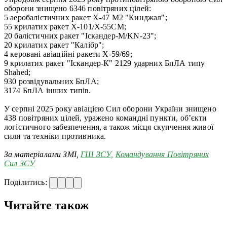
оборони знищено 6346 повітряних цілей:
5 аеробалістичних ракет Х-47 М2 "Кинджал";
55 крилатих ракет Х-101/Х-55СМ;
20 балістичних ракет "Іскандер-М/KN-23";
20 крилатих ракет "Калібр";
4 керовані авіаційні ракети Х-59/69;
9 крилатих ракет "Іскандер-К" 2129 ударних БпЛА типу
Shahed;
930 розвідувальних БпЛА;
3174 БпЛА інших типів.
У серпні 2025 року авіацією Сил оборони України знищено
438 повітряних цілей, уражено командні пункти, об’єкти
логістичного забезпечення, а також місця скупчення живої
сили та техніки противника.
За матеріалами ЗМІ,
ГШ ЗСУ,
Командування Повітряних
Сил ЗСУ
Поділитись:
Читайте також
—