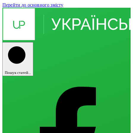
Перейти до основного змісту
Пошук статей...