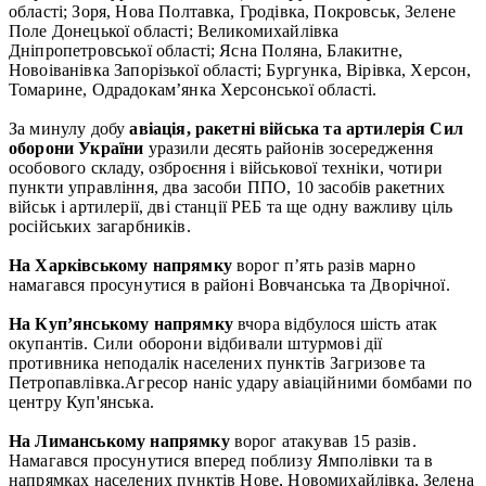
області; Зоря, Нова Полтавка, Гродівка, Покровськ, Зелене
Поле Донецької області; Великомихайлівка
Дніпропетровської області; Ясна Поляна, Блакитне,
Новоіванівка Запорізької області; Бургунка, Вірівка, Херсон,
Томарине, Одрадокам’янка Херсонської області.
За минулу добу
авіація, ракетні війська та артилерія Сил
оборони України
уразили десять районів зосередження
особового складу, озброєння і військової техніки, чотири
пункти управління, два засоби ППО, 10 засобів ракетних
військ і артилерії, дві станції РЕБ та ще одну важливу ціль
російських загарбників.
На Харківському напрямку
ворог п’ять разів марно
намагався просунутися в районі Вовчанська та Дворічної.
На Куп’янському напрямку
вчора відбулося шість атак
окупантів. Сили оборони відбивали штурмові дії
противника неподалік населених пунктів Загризове та
Петропавлівка.Агресор наніс удару авіаційними бомбами по
центру Куп'янська.
На Лиманському напрямку
ворог атакував 15 разів.
Намагався просунутися вперед поблизу Ямполівки та в
напрямках населених пунктів Нове, Новомихайлівка, Зелена