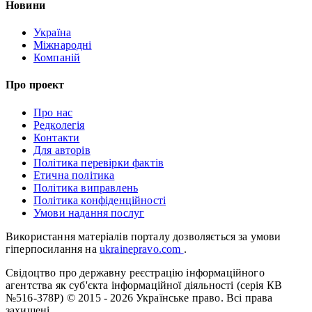
Новини
Україна
Міжнародні
Компаній
Про проект
Про нас
Редколегія
Контакти
Для авторів
Політика перевірки фактів
Етична політика
Політика виправлень
Політика конфіденційності
Умови надання послуг
Використання матеріалів порталу дозволяється за умови
гіперпосилання на
ukrainepravo.com
.
Свідоцтво про державну реєстрацію інформаційного
агентства як суб'єкта інформаційної діяльності (серія КВ
№516-378Р)
© 2015 - 2026 Українське право. Всі права
захищені.