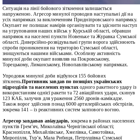
Ситуація на лінії бойового зіткнення залишається
напруженою. Агресор минулої проводив наступальні дії на
усіх напрямках за виключенням Придніпровського напрямку.
Окупант не полишає намірів організувати та здіснити наступ
на угруповання наших військ у Курській області, обравши
напрямок на населені пункти Новеньке та Журавка Сумської
області. Диверсійно-розвідувальні групи ворога здійснюють
спроби проникнення на територію Сумської області,
знищуються нашими військами. Особливу активність
минулої доби окупант виявляв на Покровському,
Торецькому, Лиманському, Новопавлівському напрямках.
Упродовж минулої доби відбулося 155 бойових
зіткнень.
П
ротивник завдав по позиціях українських
підрозділів та населених пунктах
одного ракетного удару із
використанням однієї ракети та 72 авіаційних удари, скинув
123 КАБ, залучив для ураження 2560 дронів-камікадзе.
Також ворог здійснив понад 6000 артилерійських обстрілів,
зокрема 141 – із реактивних систем залпового вогню.
Агресор завдавав авіаударів,
зокрема в районах населених
пунктів Грем’яч, Миколаївка Чернігівської області;
Краснопілля, Михайлівське, Хмелівка, Самотоївка,
Миропілля, Тур’я, Мала Рибиця, Петрушівка Сумської