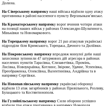
Долина.
На Сіверському напрямку
наші війська відбили одну атаку
противника в районі населеного пункту Верхньокам’янське.
На Краматорському напрямк
у ворог вчинив чотири атаки
на позиції наших військ у районах Олександро-Шультиного,
Міньківки та Новомаркового.
На Торецькому напрямку
ворог 21 раз атакував українські
підрозділи біля Кримського, Торецька, Дачного та Диліївки.
На Покровському напрямку
впродовж минулої доби наші
захисники зупинили 47 штурмових дій агресора в районах
населених пунктів Тарасівка, Єлизаветівка, Промінь,
Лисівка, Новоукраїнка, Котлине, Звірове, Удачне, Успенівка,
Преображенка, Олексіївка, Валентинівка, Андріївка та в
напрямку Сергіївки.
На Новопавлівському напрямку
українські оборонці
відбили 13 атак загарбників у районах Привільного, Розливу,
Булацького та Костянтинополя.
На Гуляйпільському напрямку
Сили оборони успішно
відбили три атаки противника в напрямку Новополя.