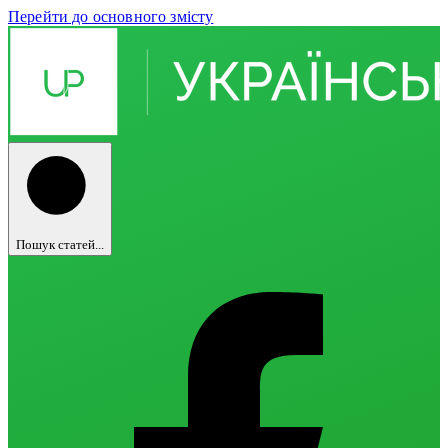
Перейти до основного змісту
Пошук статей...