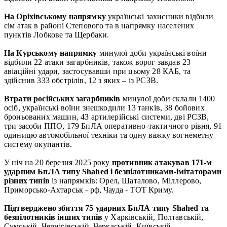
На Оріхівському напрямку
українські захисники відбили
сім атак в районі Степового та в напрямку населених
пунктів Лобкове та Щербаки.
На Курському напрямку
минулої доби українські воїни
відбили 22 атаки загарбників, також ворог завдав 23
авіаційні удари, застосувавши при цьому 28 КАБ, та
здійснив 333 обстрілів, 12 з яких – із РСЗВ.
Втрати російських загарбників
минулої доби склали 1400
осіб, українські воїни знешкодили 13 танків, 38 бойових
броньованих машин, 43 артилерійські системи, дві РСЗВ,
три засоби ППО, 179 БпЛА оперативно-тактичного рівня, 91
одиницю автомобільної техніки та одну важку вогнеметну
систему окупантів.
У ніч на 20 березня 2025 року
противник атакував 171-м
ударним БпЛА типу Shahed і безпілотниками-імітаторами
різних типів
із напрямків: Орел, Шаталово, Міллерово,
Приморсько-Ахтарськ - рф, Чауда - ТОТ Криму.
Підтверджено збиття 75 ударних БпЛА типу Shahed та
безпілотників інших типів
у Харківській, Полтавській,
Сумській, Чернігівській, Черкаській, Київській,