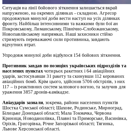
Ситуація на лінії бойового зіткнення залишається вкрай
напруженою, на окремих ділянках - складною. Агресор
продовжував минулої доби вести наступ на усіх ділянках
фронту. Найбільш інтенсивними та важкими були бої ан
Покровському, Лиманському, Північно-Слобожанському,
Новопавлівському напрямках. Наші захисники стійко
стримують переважаючі сили противника, завдають
відчутних втрат.
Упродовж минулої доби відбулося 154 бойових зіткнення.
Противник завдав по позиціях українських підрозділів та
населених пунктах
чотирьох ракетних і 64 авіаційних
ударів, застосувавши 31 ракету та скинувши 112 керованих
авіаційних бомб. Крім цього, здійснив 5706 обстрілів, з них
117 – із реактивних систем залпового вогню, та залучив для
ураження 3857 дронів-камікадзе.
Авіаударів зазнали
, зокрема, райони населених пунктів
Шостка Сумської області; Шахове, Родинське, Мирноград,
Білицьке Донецької області; Мала Токмачка, Червона
Криниця, Новоданилівка, Плавні та Приморське, Васинівка,
Оріхів, Григорівка, Річне Запорізької області; Тягинка,
Львове Херсонської області.