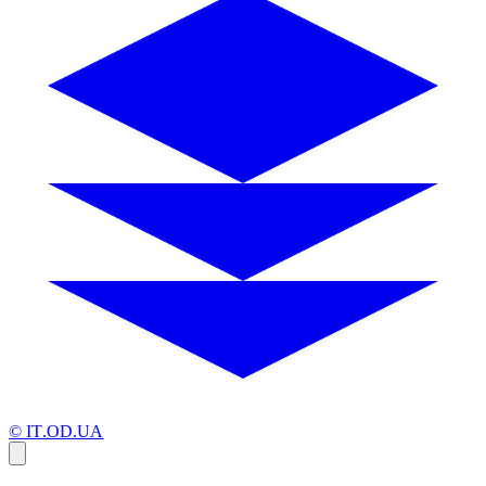
© IT.OD.UA