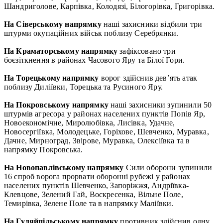
Шандриголове, Карпівка, Колодязі, Білогорівка, Григорівка.
На Сіверському напрямку
наші захисники відбили три
штурми окупаційних військ поблизу Серебрянки.
На Краматорському напрямку
зафіксовано три
боєзіткнення в районах Часового Яру та Білої Гори.
На Торецькому напрямку
ворог здійснив дев’ять атак
поблизу Диліївки, Торецька та Русиного Яру.
На Покровському напрямку
наші захисники зупинили 50
штурмів агресора у районах населених пунктів Попів Яр,
Новоекономічне, Миролюбівка, Лисівка, Удачне,
Новосергіївка, Молодецьке, Горіхове, Шевченко, Муравка,
Дачне, Мирноград, Звірове, Муравка, Олексіївка та в
напрямку Покровська.
На Новопавлівському напрямку
Сили оборони зупинили
16 спроб ворога прорвати оборонні рубежі у районах
населених пунктів Шевченко, Запоріжжя, Андріївка-
Клевцове, Зелений Гай, Воскресенка, Вільне Поле,
Темирівка, Зелене Поле та в напрямку Маліївки.
На Гуляйпільському напрямку
противник здійснив одну