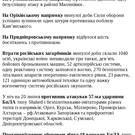
безуспішну атаку в районі Малинівки.
На Оріхівському напрямку
минулої доби Сили оборони
успішно зупинили один штурм противника поблизу
Кам’янського.
На Придніпровському напрямку
відбулося шість
боєзіткнень з противником.
Втрати російських загарбників
минулої доби склали 1040
осіб, українські воїни знешкодили три танки, дев’ять
бойових броньованих машин, 52 артилерійські системи,
одну реактивну систему залпового вогню, 270 безпілотних
літальних апаратів оперативно-тактичного рівня, 23 ракети,
121 одиницю автомобільної техніки та одну важку
вогнеметну систему російських окупантів.
У ніч на 20 липня
противник атакував 57-ма ударними
БпЛА
типу Shahed і безпілотниками-імітаторами різних
типів із напрямків: Орел, Курськ, Міллерово, Приморсько-
Ахтарськ – рф.Атаковано Запоріжжя та прифронтові
території Донецької, Харківської, Сумської,
Дніпропетровської областей.
Протиповітряною обороною збито 18 ворожих БпЛА
типу