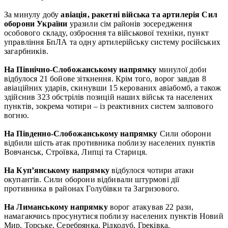
За минулу добу
авіація, ракетні війська та артилерія Сил
оборони
України
уразили сім районів зосередження
особового складу, озброєння та військової техніки, пункт
управління БпЛА та одну артилерійську систему російських
загарбників.
На Північно-Слобожанському напрямку
минулої доби
відбулося 21 бойове зіткнення. Крім того, ворог завдав 8
авіаційних ударів, скинувши 15 керованих авіабомб, а також
здійснив 323 обстрілів позицій наших військ та населених
пунктів, зокрема чотири – із реактивних систем залпового
вогню.
На Південно-Слобожанському напрямку
Сили оборони
відбили шість атак противника поблизу населених пунктів
Вовчанськ, Строївка, Липці та Стариця.
На Куп’янському напрямку
відбулося чотири атаки
окупантів. Сили оборони відбивали штурмові дії
противника в районах Голубівки та Загризового.
На Лиманському напрямку
ворог атакував 22 рази,
намагаючись просунутися поблизу населених пунктів Новий
Мир, Торське, Серебрянка, Рідкодуб, Греківка,