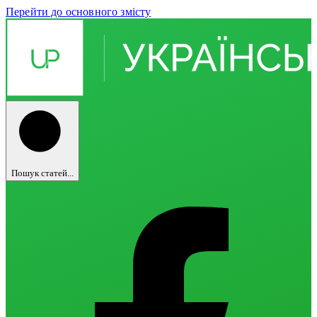
Перейти до основного змісту
Пошук статей...