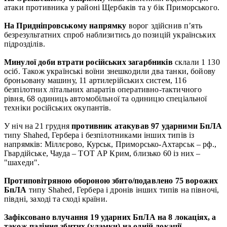
атаки противника у районі Щербаків та у бік Приморського.
На Придніпровському напрямку
ворог здійснив п’ять
безрезультатних спроб наблизитись до позицій українських
підрозділів.
Минулої доби втрати російських загарбників
склали 1 130
осіб. Також українські воїни знешкодили два танки, бойову
броньовану машину, 11 артилерійських систем, 116
безпілотних літальних апаратів оперативно-тактичного
рівня, 68 одиниць автомобільної та одиницю спеціальної
техніки російських окупантів.
У ніч на 21 грудня
противник атакував 97 ударними БпЛА
типу Shahed, Гербера і безпілотниками інших типів із
напрямків: Міллєрово, Курськ, Приморсько-Ахтарськ – рф.,
Гвардійське, Чауда – ТОТ АР Крим, близько 60 із них –
"шахеди".
Протиповітряною обороною збито/подавлено 75 ворожих
БпЛА
типу Shahed, Гербера і дронів інших типів на півночі,
півдні, заході та сході країни.
Зафіксовано влучання 19 ударних БпЛА на 8 локаціях, а
також падіння збитих (уламки) на одній локації.