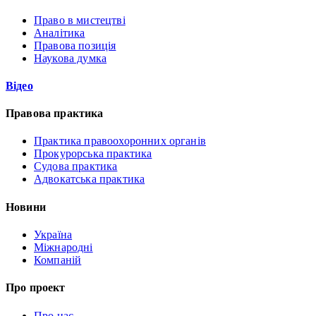
Право в мистецтві
Аналітика
Правова позиція
Наукова думка
Відео
Правова практика
Практика правоохоронних органів
Прокурорська практика
Судова практика
Адвокатська практика
Новини
Україна
Міжнародні
Компаній
Про проект
Про нас