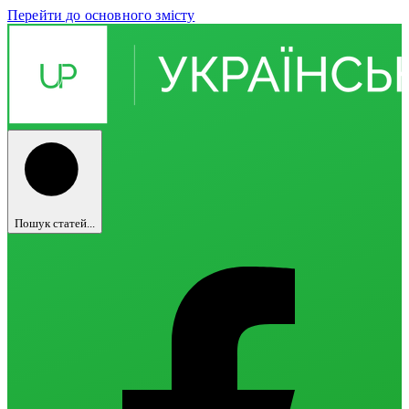
Перейти до основного змісту
Пошук статей...