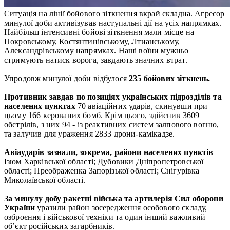
Ситуація на лінії бойового зіткнення вкрай складна. Агресор
минулої доби активізував наступальні дії на усіх напрямках.
Найбільш інтенсивні бойові зіткнення мали місце на
Покровському, Костянтинівському, Лтианському,
Александрівському напрямках. Наші воїни мужньо
стримують натиск ворога, завдають значних втрат.
Упродовж минулої доби відбулося
235 бойових зіткнень.
Противник завдав по позиціях українських підрозділів та
населених пунктах
70 авіаційних ударів, скинувши при
цьому 166 керованих бомб. Крім цього, здійснив 3609
обстрілів, з них 94 - із реактивних систем залпового вогню,
та залучив для ураження 2833 дрони-камікадзе.
Авіаударів зазнали, зокрема, райони населених пунктів
Ізюм Харківської області; Дубовики Дніпропетровської
області; Преображенка Запорізької області; Снігурівка
Миколаївської області.
За минулу добу ракетні війська та артилерія Сил оборони
України
уразили район зосередження особового складу,
озброєння і військової техніки та один інший важливий
об’єкт російських загарбників.