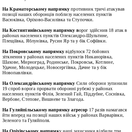
На Краматорському напрямку
противник тричі атакував
позиції наших оборонців поблизу населених пунктів
Васюківка, Оріхово-Василівка та Ступочки.
На Костянтинівському напрямку в
орог здійснив 18 атак в
районах населених пунктів Олександро-Шультине,
Плещіївка, Яблунівка, Русин Яр та у бік Софіївки.
На Покровському напрямку
відбулося 72 бойових
зіткнення у районах населених пунктів Никанорівка,
Шахове, Мирноград, Родинське, Покровськ, Котлине,
Удачне, Молодецьке, Новосергіївка, Дачне та у бік
Новопавлівки.
На Олександрівському напрямку
Сили оборони зупинили
19 спроб ворога прорвати оборонні рубежі у районах
населених пунктів Філія, Зелений Гай, Піддубне, Соснівка,
Вербове, Степове, Вишневе та Злагода.
На Гуляйпільському напрямку агресор
17 разів намагався
йти вперед на позиції наших військ у районах Варварівки,
Зеленого та Гуляйполя.
На Оріхівському напрямк
у наші захисники відбили три