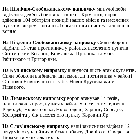
На Північно-Слобожанському напрямку
минулої доби
відбулося дев’ять бойових зіткнень. Крім того, ворог
здійснив 104 обстріли позицій наших військ та населених
пунктів, зокрема чотири - із реактивних систем залпового
вогню.
На Південно-Слобожанському напрямку
Сили оборони
відбили 13 атак противника у районах населених пунктів
Сотницький Козачок, Вовчанськ, Приліпка та у бік
Ізбицького й Григорівки.
На Куп’янському напрямку
відбулося шість атак окупантів.
Сили оборони відбивали штурмові дії противника у районі
Степової Новоселівки та у бік Нової Кругляківки й
Піщаного.
На Лиманському напрямку
ворог атакував 14 разів,
намагаючись просунутися у районах населених пунктів
Рідкодуб, Новоєгорівка, Нововодяне, Зарічне, Середнє,
Колодязі та у бік населеного пункту Коровин Яр.
На Слов’янському напрямку
наші захисники відбили 12
штурмів окупаційних військ поблизу Дронівки, Сіверська,
Виїмки та у бік Закітного.