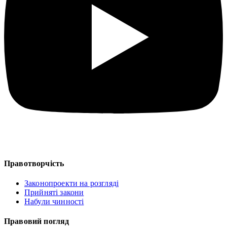
Правотворчість
Законопроекти на розгляді
Прийняті закони
Набули чинності
Правовий погляд