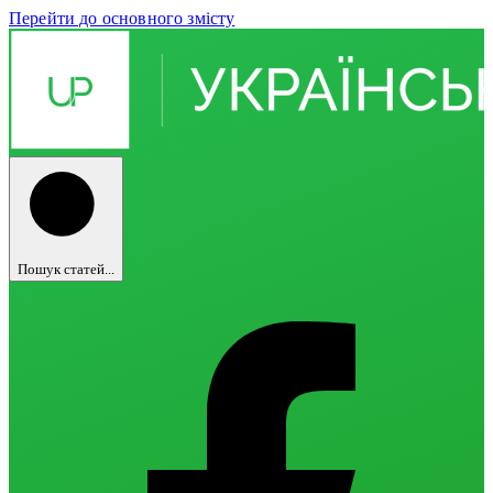
Перейти до основного змісту
Пошук статей...