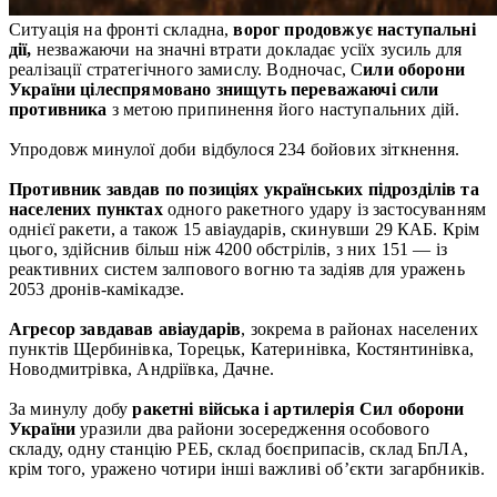
Ситуація на фронті складна,
ворог продовжує наступальні
дії,
незважаючи на значні втрати докладає усіїх зусиль для
реалізації стратегічного замислу. Водночас, С
или оборони
України цілеспрямовано знищуть переважаючі сили
противника
з метою припинення його наступальних дій.
Упродовж минулої доби відбулося 234 бойових зіткнення.
Противник завдав по позиціях українських підрозділів та
населених пунктах
одного ракетного удару із застосуванням
однієї ракети, а також 15 авіаударів, скинувши 29 КАБ. Крім
цього, здійснив більш ніж 4200 обстрілів, з них 151 — із
реактивних систем залпового вогню та задіяв для уражень
2053 дронів-камікадзе.
Агресор завдавав авіаударів
, зокрема в районах населених
пунктів Щербинівка, Торецьк, Катеринівка, Костянтинівка,
Новодмитрівка, Андріївка, Дачне.
За минулу добу
ракетні війська і артилерія Сил оборони
України
уразили два райони зосередження особового
складу, одну станцію РЕБ, склад боєприпасів, склад БпЛА,
крім того, уражено чотири інші важливі об’єкти загарбників.