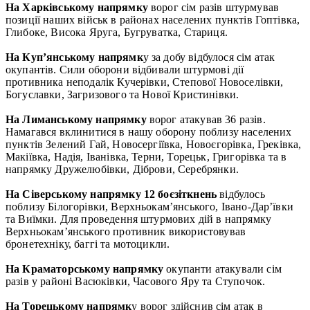
На Харківському напрямку
ворог сім разів штурмував
позиції наших військ в районах населених пунктів Гоптівка,
Глибоке, Висока Яруга, Бугруватка, Стариця.
На Куп’янському напрямк
у за добу відбулося сім атак
окупантів. Сили оборони відбивали штурмові дії
противника неподалік Кучерівки, Степової Новоселівки,
Богуславки, Загризового та Нової Кристинівки.
На Лиманському напрямку
ворог атакував 36 разів.
Намагався вклинитися в нашу оборону поблизу населених
пунктів Зелений Гай, Новосергіївка, Новоєгорівка, Греківка,
Макіївка, Надія, Іванівка, Терни, Торецьк, Григорівка та в
напрямку Дружелюбівки, Діброви, Серебрянки.
На Сіверському напрямку 12 боєзіткнень
відбулось
поблизу Білогорівки, Верхньокам’янського, Івано-Дар’ївки
та Виїмки. Для проведення штурмових дій в напрямку
Верхньокам’янського противник використовував
бронетехніку, баггі та мотоцикли.
На Краматорському напрямку
окупанти атакували сім
разів у районі Васюківки, Часового Яру та Ступочок.
На Торецькому напрямк
у ворог здійснив сім атак в