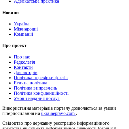
Адвокатська практика
Новини
Україна
Міжнародні
Компаній
Про проект
Про нас
Редколегія
Контакти
Для авторів
Політика перевірки фактів
Етична політика
Політика виправлень
Політика конфіденційності
Умови надання послуг
Використання матеріалів порталу дозволяється за умови
гіперпосилання на
ukrainepravo.com
.
Свідоцтво про державну реєстрацію інформаційного
агентства як суб'єкта інформаційної діяльності (серія КВ