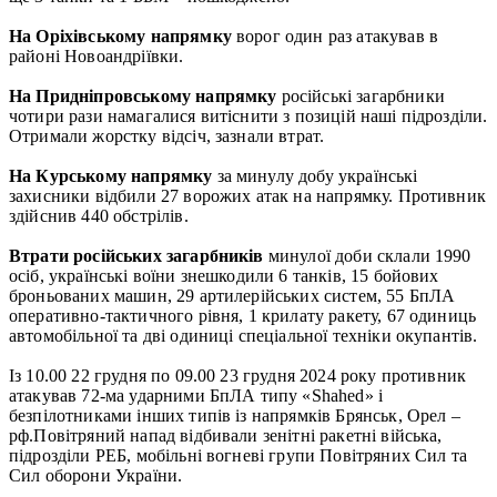
На Оріхівському напрямку
ворог один раз атакував в
районі Новоандріївки.
На Придніпровському напрямку
російські загарбники
чотири рази намагалися витіснити з позицій наші підрозділи.
Отримали жорстку відсіч, зазнали втрат.
На Курському напрямку
за минулу добу українські
захисники відбили 27 ворожих атак на напрямку. Противник
здійснив 440 обстрілів.
Втрати російських загарбників
минулої доби склали 1990
осіб, українські воїни знешкодили 6 танків, 15 бойових
броньованих машин, 29 артилерійських систем, 55 БпЛА
оперативно-тактичного рівня, 1 крилату ракету, 67 одиниць
автомобільної та дві одиниці спеціальної техніки окупантів.
Із 10.00 22 грудня по 09.00 23 грудня 2024 року противник
атакував 72-ма ударними БпЛА типу «Shahed» і
безпілотниками інших типів із напрямків Брянськ, Орел –
рф.Повітряний напад відбивали зенітні ракетні війська,
підрозділи РЕБ, мобільні вогневі групи Повітряних Сил та
Сил оборони України.