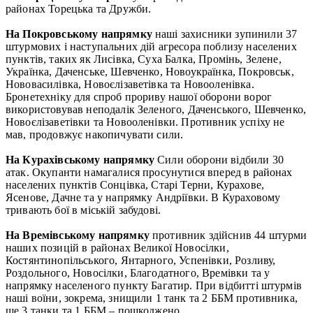
районах Торецька та Дружби.
На Покровському напрямку
наші захисники зупинили 37
штурмових і наступальних дій агресора поблизу населених
пунктів, таких як Лисівка, Суха Балка, Промінь, Зелене,
Українка, Даченське, Шевченко, Новоукраїнка, Покровськ,
Нововасилівка, Новоєлізаветівка та Новооленівка.
Бронетехніку для спроб прориву нашої оборони ворог
використовував неподалік Зеленого, Даченського, Шевченко,
Новоєлізаветівки та Новооленівки. Противник успіху не
мав, продовжує накопичувати сили.
На Курахівському напрямку
Сили оборони відбили 30
атак. Окупанти намагалися просунутися вперед в районах
населених пунктів Сонцівка, Старі Терни, Курахове,
Ясенове, Дачне та у напрямку Андріївки. В Кураховому
тривають бої в міській забудові.
На Времівському напрямку
противник здійснив 44 штурми
наших позицій в районах Великої Новосілки,
Костянтинопільського, Янтарного, Успенівки, Розливу,
Роздольного, Новосілки, Благодатного, Времівки та у
напрямку населеного пункту Багатир. При відбитті штурмів
наші воїни, зокрема, знищили 1 танк та 2 ББМ противника,
ще 3 танки та 1 ББМ – пошкоджено.