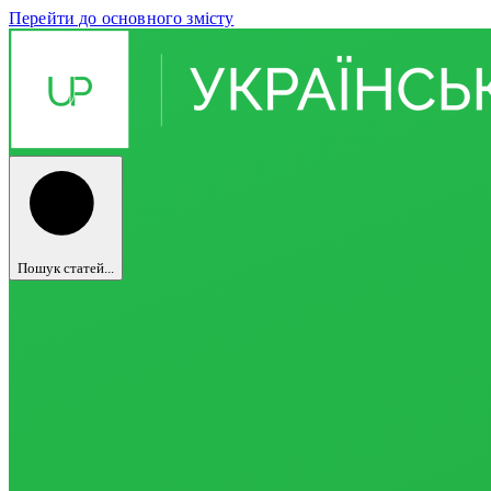
Перейти до основного змісту
Пошук статей...