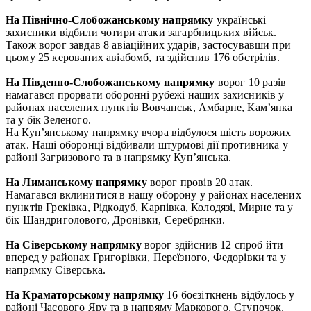
На Північно-Слобожанському напрямку
українські
захисники відбили чотири атаки загарбницьких військ.
Також ворог завдав 8 авіаційних ударів, застосувавши при
цьому 25 керованих авіабомб, та здійснив 176 обстрілів.
На Південно-Слобожанському напрямку
ворог 10 разів
намагався прорвати оборонні рубежі наших захисників у
районах населених пунктів Вовчанськ, Амбарне, Кам’янка
та у бік Зеленого.
На Куп’янському напрямку вчора відбулося шість ворожих
атак. Наші оборонці відбивали штурмові дії противника у
районі Загризового та в напрямку Куп’янська.
На Лиманському напрямку
ворог провів 20 атак.
Намагався вклинитися в нашу оборону у районах населених
пунктів Греківка, Рідкодуб, Карпівка, Колодязі, Мирне та у
бік Шандриголового, Дронівки, Серебрянки.
На Сіверському напрямку
ворог здійснив 12 спроб йти
вперед у районах Григорівки, Переїзного, Федорівки та у
напрямку Сіверська.
На Краматорському напрямку
16 боєзіткнень відбулось у
районі Часового Яру та в напряму Маркового, Ступочок,