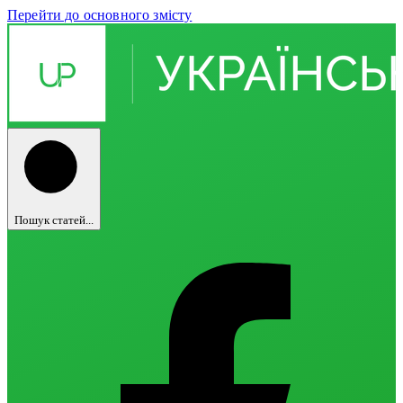
Перейти до основного змісту
Пошук статей...