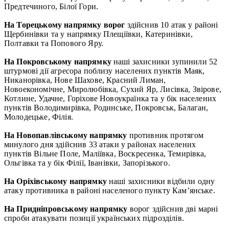
Предтечиного, Білої Гори.
На Торецькому напрямку ворог
здійснив 10 атак у районі
Щербинівки та у напрямку Плещіївки, Катеринівки,
Полтавки та Попового Яру.
На Покровському напрямку
наші захисники зупинили 52
штурмові дії агресора поблизу населених пунктів Маяк,
Никанорівка, Нове Шахове, Красний Лиман,
Новоекономічне, Миролюбівка, Сухий Яр, Лисівка, Звірове,
Котлине, Удачне, Горіхове Новоукраїнка та у бік населених
пунктів Володимирівка, Родинське, Покровськ, Балаган,
Молодецьке, Філія.
На Новопавлівському напрямку
противник протягом
минулого дня здійснив 33 атаки у районах населених
пунктів Вільне Поле, Маліївка, Воскресенка, Темирівка,
Ольгівка та у бік Філії, Іванівки, Запорізького.
На Оріхівському напрямку
наші захисники відбили одну
атаку противника в районі населеного пункту Кам’янське.
На Придніпровському напрямку
ворог здійснив дві марні
спроби атакувати позиції українських підрозділів.