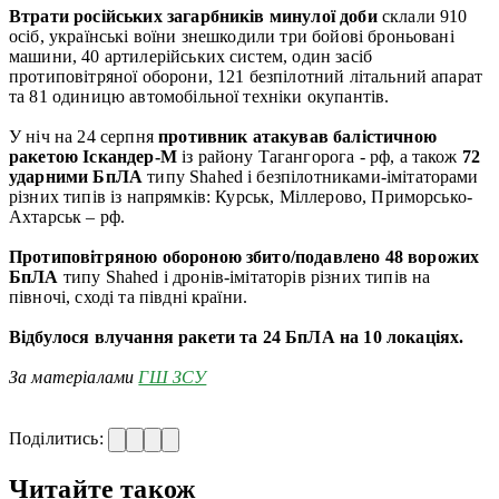
Втрати російських загарбників минулої доби
склали 910
осіб, українські воїни знешкодили три бойові броньовані
машини, 40 артилерійських систем, один засіб
протиповітряної оборони, 121 безпілотний літальний апарат
та 81 одиницю автомобільної техніки окупантів.
У ніч на 24 серпня
противник атакував балістичною
ракетою Іскандер-М
із району Тагангорога - рф, а також
72
ударними БпЛА
типу Shahed і безпілотниками-імітаторами
різних типів із напрямків: Курськ, Міллерово, Приморсько-
Ахтарськ – рф.
П
ротиповітряною обороною збито/подавлено 48 ворожих
БпЛА
типу Shahed і дронів-імітаторів різних типів на
півночі, сході та півдні країни.
Відбулося влучання ракети та 24 БпЛА на 10 локаціях.
За матеріалами
ГШ ЗСУ
Поділитись:
Читайте також