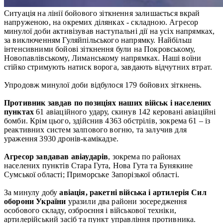
Ситуація на лінії бойового зіткнення залишається вкрай
напруженою, на окремих ділянках - складною. Агресор
минулої доби активізував наступальні дії на усіх напрямках,
за виключенням Гуляйпільського напрямку. Найбільш
інтенсивними бойові зіткнення були на Покровському,
Новопавлівському, Лиманському напрямках. Наші воїни
стійко стримують натиск ворога, завдають відчутних втрат.
Упродовж минулої доби відбулося 179 бойових зіткнень.
Противник завдав по позиціях наших військ і населених
пунктах
61 авіаційного удару, скинув 142 керовані авіаційні
бомби. Крім цього, здійснив 4363 обстрілів, зокрема 61 – із
реактивних систем залпового вогню, та залучив для
ураження 3930 дронів-камікадзе.
Агресор завдавав авіаударів
, зокрема по районах
населених пунктів Стара Гута, Нова Гута та Бунякине
Сумської області; Приморське Запорізької області.
За минулу добу
авіація, ракетні війська і артилерія Сил
оборони України
уразили два райони зосередження
особового складу, озброєння і військової техніки,
артилерійський засіб та пункт управління противника.