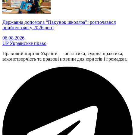
Державна допомога “Пакунок школяра”: розпочаввся
прийом заяв у 2026 році
06.08.2026
UP
Українське право
Правовий портал України — аналітика, судова практика,
законотворчість та правові новини для юристів і громадян.