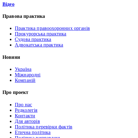
Відео
Правова практика
Практика правоохоронних органів
Прокурорська практика
Судова практика
Адвокатська практика
Новини
Україна
Міжнародні
Компаній
Про проект
Про нас
Редколегія
Контакти
Для авторів
Політика перевірки фактів
Етична політика
Політика виправлень