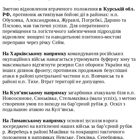
Зметою відновлення втраченого положення
в Курській обл.
РФ,
противник активізував бойові дії в районах: н.п.
Обуховка, Алєксандровка, Журавлі, Погрєбкі, Дарино та
Плєхово, мав тактичні успіхи. Для оперативного
переміщення та логістичного забезпечення підрозділів
відновлює знищені та наводитьнові понтонно-мостові
переправи через річку Сейм.
На Харківському напрямку
командування російських
окупаційних військ намагається утримувати буферну зону та
максимально відтягнути резерви Сил оборони України від
інших ділянок фронту; противник продовжив безуспішні
атаки в районі центральної частини н.п. Вовчанськ та в
районі н.п. Тихе. Втрат території не допущено.
На Купʼянському напрямку
загарбники атакували біля н.п.
Новоосинове, Синьківка, Стельмахівка (мали успіх), з метою
створення умов по виходу на бар’єрний рубіж р. Оскіл з
подальшою атакою на Куп’янськ.
На Лиманському напрямку
основні зусилля ворога
зосереджені на витісненні наших військ за бар’єрний рубіж
р. Жеребець в районі Макіївки та покращені тактичного
положення в напрямках Невське, Греківка, Серебрянка,