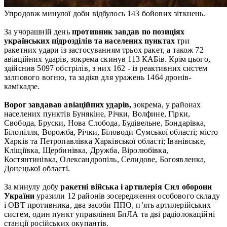
Упродовж минулої доби відбулось 143 бойових зіткнень.
За учорашній день
противник завдав по позиціях
українських підрозділів та населених пункта
х
три
ракетних удари із застосуванням трьох ракет, а також 72
авіаційних ударів, зокрема скинув 113 КАБів. Крім цього,
здійснив 5097 обстрілів, з них 162 - із реактивних систем
залпового вогню, та задіяв для уражень 1464 дронів-
камікадзе.
Ворог
завдавав авіаційних ударів,
зокрема, у районах
населених пунктів Бунякіне, Річки, Волфине, Гірки,
Свобода, Бруски, Нова Слобода, Будівельне, Бондарівка,
Білопілля, Ворожба, Річки, Біловоди Сумської області; місто
Харків та Петропавлівка Харківської області; Іванівське,
Кліщіївка, Щербинівка, Дружба, Віролюбівка,
Костянтинівка, Олександропіль, Селидове, Богоявленка,
Донецької області.
За минулу добу
ракетні війська і артилерія Сил оборони
України
уразили 12 районів зосередження особового складу
і ОВТ противника, два засоби ППО, п’ять артилерійських
систем, один пункт управління БпЛА та дві радіолокаційні
станції російських окупантів.