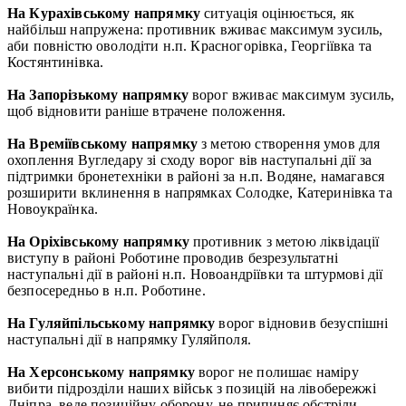
На Курахівському напрямку
ситуація оцінюється, як
найбільш напружена: противник вживає максимум зусиль,
аби повністю оволодіти н.п. Красногорівка, Георгіївка та
Костянтинівка.
На Запорізькому напрямку
ворог вживає максимум зусиль,
щоб відновити раніше втрачене положення.
На Времіївському напрямку
з метою створення умов для
охоплення Вугледару зі сходу ворог вів наступальні дії за
підтримки бронетехніки в районі за н.п. Водяне, намагався
розширити вклинення в напрямках Солодке, Катеринівка та
Новоукраїнка.
На Оріхівському напрямку
противник з метою ліквідації
виступу в районі Роботине проводив безрезультатні
наступальні дії в районі н.п. Новоандріївки та штурмові дії
безпосередньо в н.п. Роботине.
На Гуляйпільському напрямку
ворог відновив безуспішні
наступальні дії в напрямку Гуляйполя.
На Херсонському напрямку
ворог не полишає наміру
вибити підрозділи наших військ з позицій на лівобережжі
Дніпра, веде позиційну оборону, не припиняє обстріли