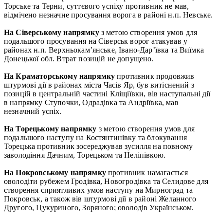
Торське та Терни, суттєвого успіху противник не мав,
відмічено незначне просування ворога в районі н.п. Невське.
На Сіверському напрямку
з метою створення умов для
подальшого просування на Сіверськ ворог атакував у
районах н.п. Верхньокам’янське, Івано-Дар’ївка та Виїмка
Донецької обл. Втрат позицій не допущено.
На Краматорському напрямку
противник продовжив
штурмові дії в районах міста Часів Яр, був витіснений з
позицій в центральній частині Кліщіївки, вів наступальні дії
в напрямку Ступочки, Одрадівка та Андріївка, мав
незначний успіх.
На Торецькому напрямку
з метою створення умов для
подальшого наступу на Костянтинівку та блокування
Торецька противник зосереджував зусилля на повному
заволодіння Дачним, Торецьком та Неліпівкою.
На Покровському напрямку
противник намагається
оволодіти рубежем Гродівка, Новогродівка та Селидове для
створення сприятливих умов наступу на Мирноград та
Покровськ, а також вів штурмові дії в районі Желанного
Другого, Цукуриного, Зоряного; оволодів Українськом.