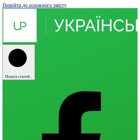
Перейти до основного змісту
Пошук статей...