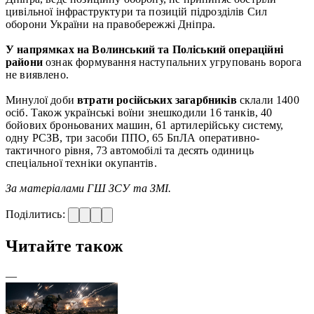
цивільної інфраструктури та позицій підрозділів Сил
оборони України на правобережжі Дніпра.
У напрямках на Волинський та Поліський операційні
райони
ознак формування наступальних угруповань ворога
не виявлено.
Минулої доби
втрати російських загарбників
склали 1400
осіб. Також українські воїни знешкодили 16 танків, 40
бойових броньованих машин, 61 артилерійську систему,
одну РСЗВ, три засоби ППО, 65 БпЛА оперативно-
тактичного рівня, 73 автомобілі та десять одиниць
спеціальної техніки окупантів.
За матеріалами ГШ ЗСУ та ЗМІ.
Поділитись:
Читайте також
—