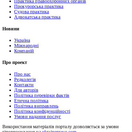
Практика правоохоронних органів
Прокурорська практика
Судова практика
Адвокатська практика
Новини
Україна
Міжнародні
Компаній
Про проект
Про нас
Редколегія
Контакти
Для авторів
Політика перевірки фактів
Етична політика
Політика виправлень
Політика конфіденційності
Умови надання послуг
Використання матеріалів порталу дозволяється за умови
гіперпосилання на
ukrainepravo.com
.