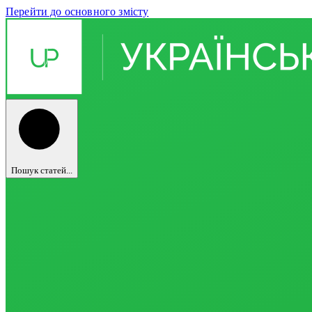
Перейти до основного змісту
Пошук статей...