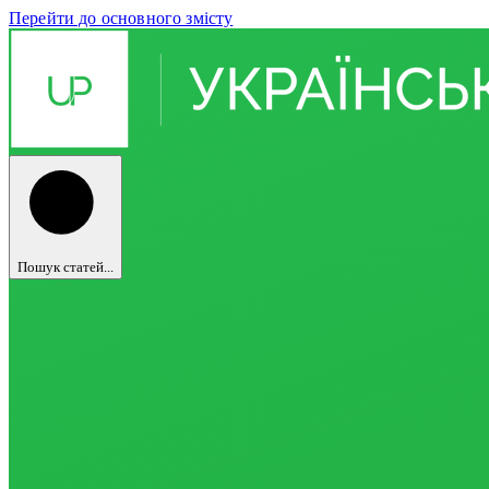
Перейти до основного змісту
Пошук статей...