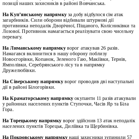
позиції наших захисників в районі Вовчанська.
На Куп’янському напрямку
за добу відбулося сім атак
загарбників. Сили оборони відбивали штурмові дії
противника неподалік Дворічної, Піщаного, Колісниківки та
Лозової. Противник намагається реалізувати свою чисельну
перевагу.
На Лиманському напрямку
ворог атакував 26 разів.
Намагався вклинитися в нашу оборону поблизу
Новоєгорівки, Копанок, Зеленого Гаю, Макіївки, Тернів,
Ямполівки, Серебрянського лісу та в напрямку
Дружелюбівки.
На Сіверському напрямку
ворог проводив дві наступальні
дії в районі Білогорівки.
На Краматорському напрямку
окупанти 11 разів атакували
у районнах населених пунктів Ступочки, Часів Яр та Біла
Гора.
На Торецькому напрямку
ворог здійснив 13 атак неподалік
населених пунктів Торецьк, Диліївка та Щербинівка.
На Покровському напрямку
наші захисники зупинили 57