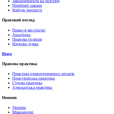
Законопроекти на розгляді
Прийняті закони
Набули чинності
Правовий погляд
Право в мистецтві
Аналітика
Правова позиція
Наукова думка
Відео
Правова практика
Практика правоохоронних органів
Прокурорська практика
Судова практика
Адвокатська практика
Новини
Україна
Міжнародні