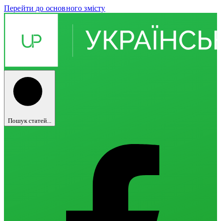
Перейти до основного змісту
Пошук статей...