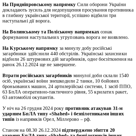
На Придніпровському напрямку
Сили оборони України
докладають зусиль для недопущення просування противника
в глибину української території, успішно відбили три
наступальні дії ворога.
На Волинському та Поліському напрямках
ознак
формування наступальних угруповань ворога не виявлено.
На Курському напрямку
за минулу добу російські
загарбники здійснили 440 обстрілів. Українські захисники
відбили 26 штурмових дій загарбників, одне боєзіткнення на
ранок 26.12.2024 ще не завершене.
Втрати російських загарбників
минулої доби склали 1540
осіб, українські воїни знешкодили 2 танки, 10 бойових
броньованих машин, 24 артилерійські системи, 1 засіб ППО,
63 БпЛА оперативно-тактичного рівня, 55 крилатих ракет,
63 автомобілі окупантів.
У ніч на 26 грудня 2024 року
противник атакував 31-м
ударним БпЛА типу «Shahed» і безпілотниками інших
типів
із напрямків Орел, Міллерово – рф.
Станом на 08.30 26.12.2024
підтверджено збиття 20
ударних БпЛА типу «Shahed» та безпілотників інших