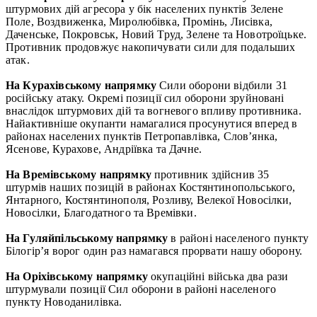
штурмових дій агресора у бік населених пунктів Зелене
Поле, Воздвиженка, Миролюбівка, Промінь, Лисівка,
Даченське, Покровськ, Новий Труд, Зелене та Новотроїцьке.
Противник продовжує накопичувати сили для подальших
атак.
На Курахівському напрямку
Сили оборони відбили 31
російську атаку. Окремі позиції сил оборони зруйновані
внаслідок штурмових дій та вогневого впливу противника.
Найактивніше окупанти намагалися просунутися вперед в
районах населених пунктів Петропавлівка, Слов’янка,
Ясенове, Курахове, Андріївка та Дачне.
На Времівському напрямку
противник здійснив 35
штурмів наших позицій в районах Костянтинопольського,
Янтарного, Костянтинополя, Розливу, Велекої Новосілки,
Новосілки, Благодатного та Времівки.
На Гуляйпільському напрямку
в районі населеного пункту
Білогір’я ворог один раз намагався прорвати нашу оборону.
На Оріхівському напрямку
окупаційні війська два рази
штурмували позиції Сил оборони в районі населеного
пункту Новоданилівка.