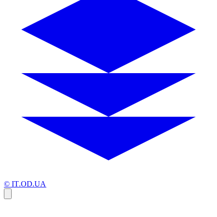
© IT.OD.UA