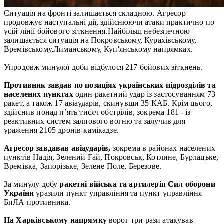
Ситуація на фронті залишається складною. Агресор
продовжує наступальні дії, здійснюючи атаки практично по
усій лінії бойового зіткнення.Найбільш небезпечною
залишається ситуація на Покровському, Курахівському,
Времівському,Лиманському, Куп'янському напрямках.
Упродовж минулої доби відбулося 217 бойових зіткнень.
Противник завдав по позиціях українських підрозділів та
населених пунктах
один ракетний удар із застосуванням 73
ракет, а також 17 авіаударів, скинувши 35 КАБ. Крім цього,
здійснив понад п’ять тисяч обстрілів, зокрема 181 - із
реактивних систем залпового вогню та залучив для
ураження 2105 дронів-камікадзе.
Агресор завдавав авіаударів,
зокрема в районах населених
пунктів Надія, Зелений Гай, Покровськ, Котлине, Бурлацьке,
Времівка, Запорізьке, Зелене Поле, Березове.
За минулу добу
ракетні війська та артилерія Сил оборони
України
уразили пункт управління та пункт управління
БпЛА противника.
На Харківському напрямку
ворог три рази атакував