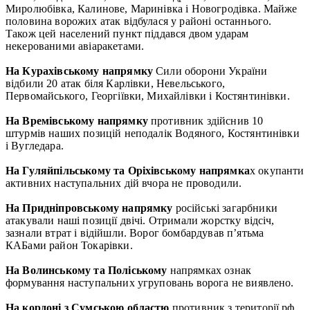
Миролюбівка, Калинове, Маринівка і Новогродівка. Майже
половина ворожих атак відбулася у районі останнього.
Також цей населений пункт піддався двом ударам
некерованими авіаракетами.
На Курахівському напрямку
Сили оборони України
відбили 20 атак біля Карлівки, Невельського,
Первомайського, Георгіївки, Михайлівки і Костянтинівки.
На Времівському напрямку
противник здійснив 10
штурмів наших позицій неподалік Водяного, Костянтинівки
і Вугледара.
На Гуляйпільському та Оріхівському напрямка
х окупанти
активних наступальних дій вчора не проводили.
На Придніпровському напрямку
російські загарбники
атакували наші позиції двічі. Отримали жорстку відсіч,
зазнали втрат і відійшли. Ворог бомбардував п’ятьма
КАБами район Токарівки.
На Волинському та Поліському
напрямках ознак
формування наступальних угруповань ворога не виявлено.
На кордоні з Сумською областю
противник з території рф