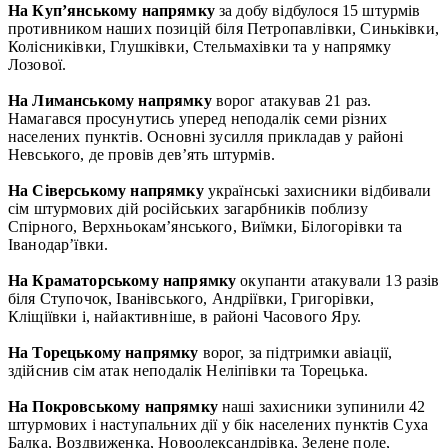
На Куп’янському напрямку
за добу відбулося 15 штурмів
противником наших позицій біля Петропавлівки, Синьківки,
Колісниківки, Глушківки, Стельмахівки та у напрямку
Лозової.
На Лиманському напрямку
ворог атакував 21 раз.
Намагався просунутись уперед неподалік семи різних
населених пунктів. Основні зусилля прикладав у районі
Невського, де провів дев’ять штурмів.
На Сіверському напрямку
українські захисники відбивали
сім штурмових дій російських загарбників поблизу
Спірного, Верхньокам’янського, Виїмки, Білогорівки та
Іванодар’ївки.
На Краматорському напрямку
окупанти атакували 13 разів
біля Ступочок, Іванівського, Андріївки, Григорівки,
Кліщіївки і, найактивніше, в районі Часового Яру.
На Торецькому напрямку
ворог, за підтримки авіації,
здійснив сім атак неподалік Неліпівки та Торецька.
На Покровському напрямку
наші захисники зупинили 42
штурмових і наступальних дії у бік населених пунктів Суха
Балка, Воздвиженка, Новоолександрівка, Зелене поле,