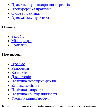
Практика правоохоронних органів
Прокурорська практика
Судова практика
Адвокатська практика
Новини
Україна
Міжнародні
Компаній
Про проект
Про нас
Редколегія
Контакти
Для авторів
Політика перевірки фактів
Етична політика
Політика виправлень
Політика конфіденційності
Умови надання послуг
Використання матеріалів порталу дозволяється за умови