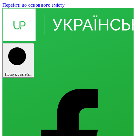
Перейти до основного змісту
Пошук статей...