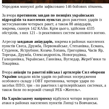
Упродовж минулої доби зафіксовано 146 бойових зіткнень.
За вчора
противник завдав по позиціях українських
підрозділів та населених пунктах
двох ракетних ударів із
застосуванням чотирьох ракет, а також 88 авіаударів,
зокрема, скинув 142 КАБи. Крім цього, здійснив 4335
обстрілів, з них 121 - із реактивних систем залпового вогню.
Агресор
завдавав авіаударів,
зокрема в районах населених
пунктів Свеса, Дружба, Первомайське, Степанівка, Есмань,
Студенок, Яструбине, Козача Лопань, Григорівка, Часів Яр,
Торецьк, Дружба, Олександропіль, Новогродівка,
Галицинівка, Українське, Ганнівка, Вугледар, Жереб’янки та
Токарівка.
Вчора
авіація та ракетні війська і артилерія Сил оборони
України
завдали вісім ударів по районах зосередження
особового складу і ОВТ противника, чотири удари по
засобах ППО, три - по ракетних і артилерійських системах, а
також били по ворожій станції РЕБ «Житель».
На Харківському напрямку
відбулося чотири ворожих
атаки в районах населених пунктів Липці та Вовчанськ.