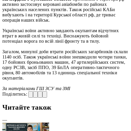
активно застосовує керовані авіабомби по районах
українських населених пунктів. Також російські КАБи
вибухають і на території Курської області рф, де триває
операція наших військ.
Українські воїни активно завдають окупантам відчутних
втрат в живій силі та техніці. Виснажують бойовий
потенціал ворога по всій лінії фронту та в тилу.
Загалом, минулої доби втрати російських загарбників склали
1140 осіб. Також українські воїни знешкодили чотири танки,
17 бойових броньованих машин, 47 артилерійських систем,
одну РСЗВ, засіб ППО, 39 БпЛА оперативно-тактичного
рівня, 80 автомобілів та 13 одиниць спеціальної техніки
окупантів.
За матеріалами ГШ ЗСУ та ЗМІ
Поділитись:
Читайте також
—