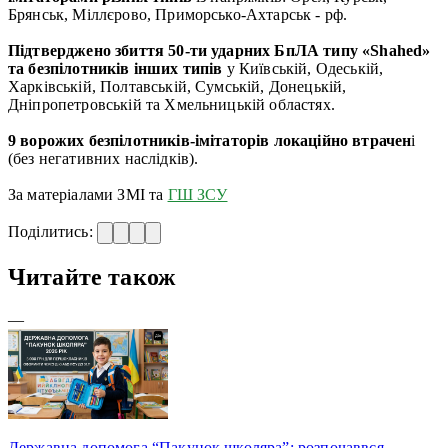
Брянськ, Міллєрово, Приморсько-Ахтарськ - рф.
П
ідтверджено збиття 50-ти ударних БпЛА типу «Shahed»
та безпілотників інших типів
у Київській, Одеській,
Харківській, Полтавській, Сумській, Донецькій,
Дніпропетровській та Хмельницькій областях.
9 ворожих безпілотників-імітаторів локаційно втрачен
і
(без негативних наслідків).
За матеріалами ЗМІ та
ГШ ЗСУ
Поділитись:
Читайте також
—
Державна допомога “Пакунок школяра”: розпочаввся