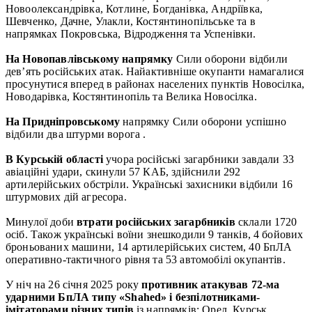
Новоолександрівка, Котлине, Богданівка, Андріївка,
Шевченко, Дачне, Улакли, Костянтинопільське та в
напрямках Покровська, Відродження та Успенівки.
На Новопавлівському напрямку
Сили оборони відбили
дев’ять російських атак. Найактивніше окупанти намагалися
просунутися вперед в районах населених пунктів Новосілка,
Новодарівка, Костянтинопіль та Велика Новосілка.
На Придніпровському
напрямку Сили оборони успішно
відбили два штурми ворога .
В Курській області
учора російські загарбники завдали 33
авіаційні удари, скинули 57 КАБ, здійснили 292
артилерійських обстріли. Українські захисники відбили 16
штурмових дій агресора.
Минулої доби
втрати російських загарбників
склали 1720
осіб. Також українські воїни знешкодили 9 танків, 4 бойових
броньованих машини, 14 артилерійських систем, 40 БпЛА
оперативно-тактичного рівня та 53 автомобілі окупантів.
У ніч на 26 січня 2025 року
противник атакував 72-ма
ударними БпЛА типу «Shahed» і безпілотниками-
імітаторами різних типів
із напрямків: Орел, Курськ,