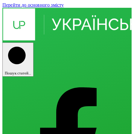
Перейти до основного змісту
Пошук статей...