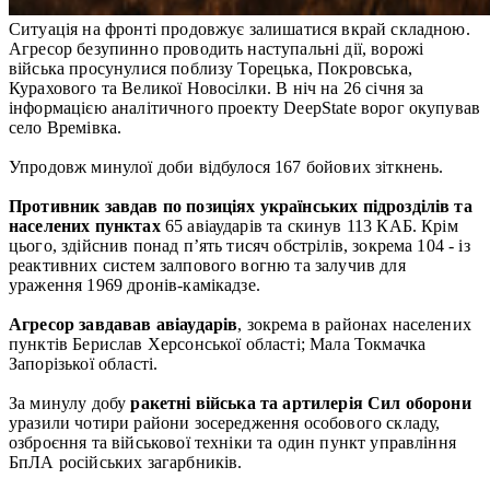
Ситуація на фронті продовжує залишатися вкрай складною.
Агресор безупинно проводить наступальні дії, ворожі
війська просунулися поблизу Торецька, Покровська,
Курахового та Великої Новосілки. В ніч на 26 січня за
інформацією аналітичного проекту DeepState ворог окупував
село Времівка.
Упродовж минулої доби відбулося 167 бойових зіткнень.
Противник завдав по позиціях українських підрозділів та
населених пунктах
65 авіаударів та скинув 113 КАБ. Крім
цього, здійснив понад п’ять тисяч обстрілів, зокрема 104 - із
реактивних систем залпового вогню та залучив для
ураження 1969 дронів-камікадзе.
Агресор завдавав авіаударів
, зокрема в районах населених
пунктів Берислав Херсонської області; Мала Токмачка
Запорізької області.
За минулу добу
ракетні війська та артилерія Сил оборони
уразили чотири райони зосередження особового складу,
озброєння та військової техніки та один пункт управління
БпЛА російських загарбників.