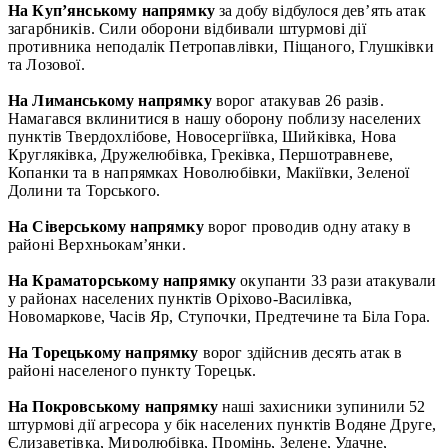
На Куп’янському напрямку
за добу відбулося дев’ять атак
загарбників. Сили оборони відбивали штурмові дії
противника неподалік Петропавлівки, Піщаного, Глушківки
та Лозової.
На Лиманському напрямку
ворог атакував 26 разів.
Намагався вклинитися в нашу оборону поблизу населених
пунктів Твердохлібове, Новосергіївка, Шийківка, Нова
Кругляківка, Дружелюбівка, Греківка, Першотравневе,
Копанки та в напрямках Новолюбівки, Макіївки, Зеленої
Долини та Торського.
На Сіверському напрямку
ворог проводив одну атаку в
районі Верхньокам’янки.
На Краматорському напрямку
окупанти 33 рази атакували
у районах населених пунктів Оріхово-Василівка,
Новомаркове, Часів Яр, Ступочки, Предтечине та Біла Гора.
На Торецькому напрямку
ворог здійснив десять атак в
районі населеного пункту Торецьк.
На Покровському напрямку
наші захисники зупинили 52
штурмові дії агресора у бік населених пунктів Водяне Друге,
Єлизаветівка, Миролюбівка, Промінь, Зелене, Удачне,