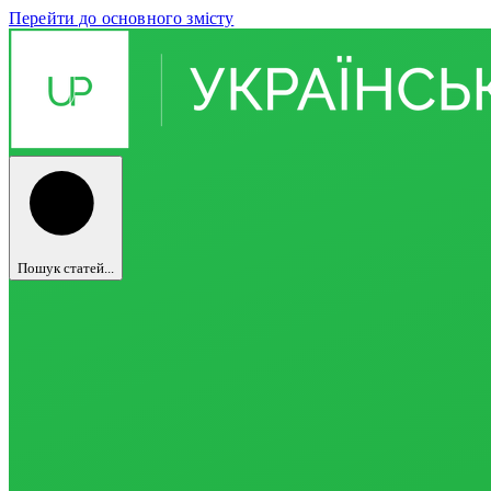
Перейти до основного змісту
Пошук статей...