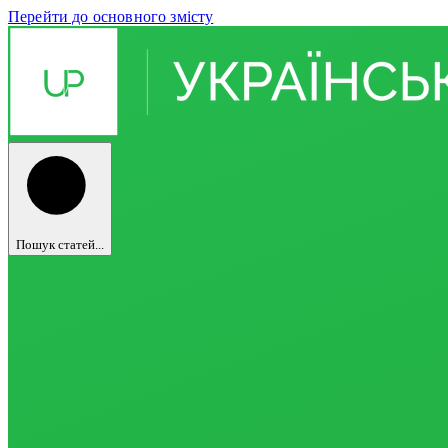
Перейти до основного змісту
Пошук статей...