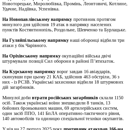
Новоторецьке, Миролюбівка, Промінь, Леонтовичі, Котлине,
Удачне, Надіївка, Успенівка.
На Новопавлівському напрямку
противник протягом
минулого дня здійснив 19 атак в напрямку населених
пунктів Костянтинопіль, Роздольне, Шевченко та Бурлацьке.
На Гуляйпільському напрямку
наші оборонці відбили три
атаки у бік Чарівного.
На Оріхівському напрямку
окупаційні війська двічі
штурмували позиції Сил оборони в районі П’ятихаток.
На Курському напрямку
ворог завдав 16 авіаударів,
скинувши при цьому 21 КАБ, здійснив 463 обстріли, 36 з
них - із РСЗВ. Українські захисники відбили 18 штурмових
дій загарбників.
Минулої доби
втрати російських загарбників
склали 1150
осіб. Також українські воїни знешкодили 8 танків, 13
бойових броньованих машин, 69 артилерійських систем,
один засіб ППО, 141 БпЛА оперативно-тактичного рівня,
140 автомобілів та одиницю спеціальної техніки окупантів.
У ніч на 27 лютого 2025 року
противник атакував 166-ма