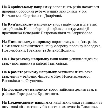
На Харківському напрямку
ворог п’ять разів намагався
прорвати оборонні рубежі наших захисників у бік
Вовчанська, Строївки та Дворічної.
На Куп’янському напрямку
вчора відбулося п’ять атак
загарбників. Наші оборонці відбивали штурмові дії
противника неподалік Петропавлівки та Загризового.
На Лиманському напрямку
ворог атакував п’ять разів.
Намагався вклинитися в нашу оборону поблизу Колодязів,
Новолюбівки, Греківки та Зеленої Долини.
На Сіверському напрямку
наші воїни успішно відбили
атаку противника в районі Григорівки.
На Краматорському напрямку
окупанти п’ять разів
атакували у районах Часового Яру, Новомаркового,
Васюківки та Ступочок.
На Торецькому напрямку
ворог здійснив десять атак в
районах Торецька та Кримського.
На Покровському напрямку
наші захисники зупинили 33
штурмові дії агресора у бік населених пунктів Тарасівка,