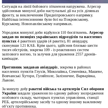
Ситуація на лініії бойового зіткнення напружена. Агресор
здійснював минулої доби наступальні дії на усіх ділянках
фронту, за виключенням Придніпровського напрямку.
Найбільш інтенсивними були бої на Покровському,
Курському, Новопавлівському напрямках.
Упродовж минулої доби відбулося 110 боєзіткнень.
Агресор
завдав по позиціях українських підрозділів та населених
пунктах
4 ракетних ударів (4 ракети), 81 авіаудару,
скинувши 121 КАБ. Крім цього, здійснив близько шести
тисяч обстрілів, зокрема 109 - із реактивних систем
залпового вогню, та залучив для ураження 2557 дронів-
камікадзе.
Противник завдавав авіаударі
в, зокрема в районах
населених пунктів Глухів, Миколаївка, Семенівка, Машеве,
Вовчанські Хутори, Гуляйполе, Залізничне, Варварівка,
Львове.
За минулу добу
ракетні війська та артилерія Сил оборони
України
завдали ураження по одному району зосередження
особового складу, чьотирьох пунктах управління, станції
РЕБ, артилерійському засобу та одному іншому важливому
об’єкту противника.