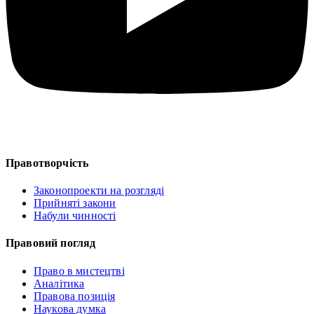
Правотворчість
Законопроекти на розгляді
Прийняті закони
Набули чинності
Правовий погляд
Право в мистецтві
Аналітика
Правова позиція
Наукова думка