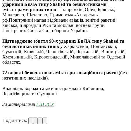
ударними БпЛА типу Shahed та безпілотниками-
імітаторами різних типів
із напрямків: Орел, Брянськ,
Міллєрово, Шаталово, Приморсько-Ахтарськ -
рф.Повітряний напад відбивали авіація, зенітні ракетні
війська, підрозділи РЕБ та мобільні вогневі групи
Повітряних Сил та Сил оборони України.
Підтверджено збиття 90-х ударних БпЛА типу Shahed та
безпілотників інших типів
у Харківській, Полтавській,
Сумській, Київській, Чернігівській, Черкаській, Вінницькій,
Хмельницькій, Кіровоградській, Миколаївській та Одеській
областях.
72 ворожі безпілотники-імітатори локаційно втрачені
(без
негативних наслідків).
Внаслідок ворожої атаки постраждали Київщина,
Чернігівщина та Сумщина.
За матеріалами
ГШ ЗСУ
Поділитись: