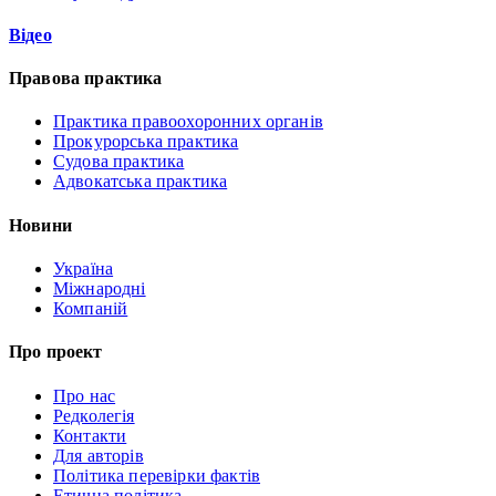
Відео
Правова практика
Практика правоохоронних органів
Прокурорська практика
Судова практика
Адвокатська практика
Новини
Україна
Міжнародні
Компаній
Про проект
Про нас
Редколегія
Контакти
Для авторів
Політика перевірки фактів
Етична політика