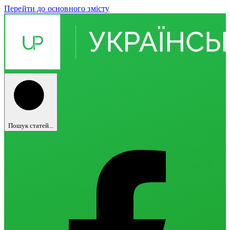
Перейти до основного змісту
Пошук статей...