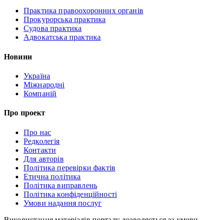
Практика правоохоронних органів
Прокурорська практика
Судова практика
Адвокатська практика
Новини
Україна
Міжнародні
Компаній
Про проект
Про нас
Редколегія
Контакти
Для авторів
Політика перевірки фактів
Етична політика
Політика виправлень
Політика конфіденційності
Умови надання послуг
Використання матеріалів порталу дозволяється за умови