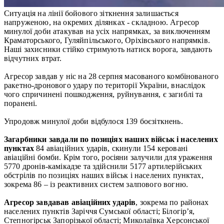
Ситуація на лінії бойового зіткнення залишається
напруженою, на окремих ділянках - складною. Агресор
минулої доби атакував на усіх напрямках, за виключенням
Краматорського, Гуляйпільського, Оріхівського напрямків.
Наші захисники стійко стримують натиск ворога, завдають
відчутних втрат.
Агресор завдав у ніс на 28 серпня масованого комбінованого
ракетно-дронового удару по території України, внаслідок
чого спричинені пошкодження, руйнування, є загиблі та
поранені.
Упродовж минулої доби відбулося 139 боєзіткнень.
Загарбники завдали по позиціях наших військ і населених
пунктах
84 авіаційних ударів, скинули 154 керовані
авіаційні бомби. Крім того, росіяни залучили для ураження
5770 дронів-камікадзе та здійснили 5177 артилерійських
обстрілів по позиціях наших військ і населених пунктах,
зокрема 86 – із реактивних систем залпового вогню.
Агресор завдавав авіаційних ударів
, зокрема по районах
населених пунктів Заріччя Сумської області; Білогір’я,
Степногірськ Запорізької області; Миколаївка Херсонської