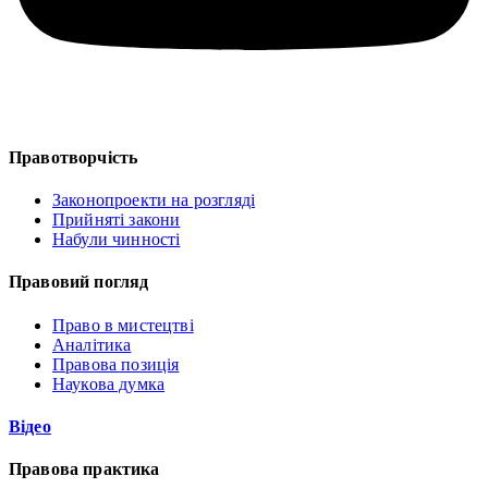
Правотворчість
Законопроекти на розгляді
Прийняті закони
Набули чинності
Правовий погляд
Право в мистецтві
Аналітика
Правова позиція
Наукова думка
Відео
Правова практика