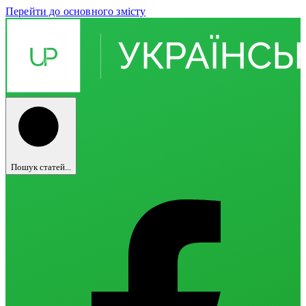
Перейти до основного змісту
Пошук статей...