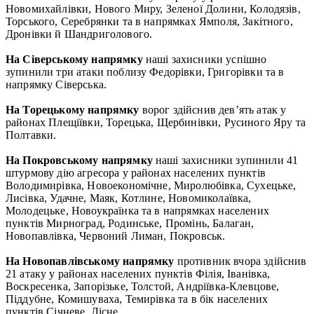
Новомихайлівки, Нового Миру, Зеленої Долини, Колодязів,
Торського, Серебрянки та в напрямках Ямполя, Закітного,
Дронівки й Шандриголового.
На Сіверському напрямку
наші захисники успішно
зупинили три атаки поблизу Федорівки, Григорівки та в
напрямку Сіверська.
На Торецькому напрямку
ворог здійснив дев’ять атак у
районах Плещіївки, Торецька, Щербинівки, Русиного Яру та
Полтавки.
На Покровському напрямку
наші захисники зупинили 41
штурмову дію агресора у районах населених пунктів
Володимирівка, Новоекономічне, Миролюбівка, Сухецьке,
Лисівка, Удачне, Маяк, Котлине, Новомиколаївка,
Молодецьке, Новоукраїнка та в напрямках населених
пунктів Мирноград, Родинське, Промінь, Балаган,
Новопавлівка, Червоний Лиман, Покровськ.
На Новопавлівському напрямку
противник вчора здійснив
21 атаку у районах населених пунктів Філія, Іванівка,
Воскресенка, Запорізьке, Толстой, Андріївка-Клевцове,
Піддубне, Комишуваха, Темирівка та в бік населених
пунктів Січневе, Лісне.