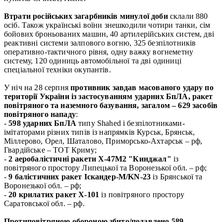
Втрати російських загарбників минулої доби
склали 880
осіб. Також українські воїни знешкодили чотири танки, сім
бойових броньованих машин, 40 артилерійських систем, дві
реактивні системи залпового вогню, 325 безпілотників
оперативно-тактичного рівня, одну важку вогнеметну
систему, 120 одиниць автомобільної та дві одиниці
спеціальної техніки окупантів.
У ніч на 28 серпня
противник завдав масованого удару по
території України із застосуванням ударних БпЛА, ракет
повітряного та наземного базування, загалом – 629 засобів
повітряного нападу
:
-
598 ударних БпЛА
типу Shahed і безпілотниками-
імітаторами різних типів із напрямків Курськ, Брянськ,
Міллерово, Орел, Шаталово, Приморсько-Ахтарськ – рф,
Гвардійське – ТОТ Криму;
-
2 аеробалістичні ракети Х-47М2 "Кинджал"
із
повітряного простору Липецької та Воронезької обл. – рф;
-
9 балістичних ракет Іскандер-М/KN-23
із Брянської та
Воронезької обл. – рф;
-
20 крилатих ракет Х-101
із повітряного простору
Саратовської обл. – рф.
Протиповітряною обороною збито/подавлено 589