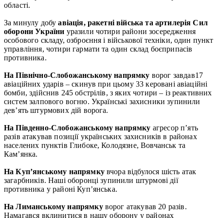
області.
За минулу добу
авіація, ракетні війська та артилерія Сил
оборони України
уразили чотири райони зосередження
особового складу, озброєння і військової техніки, один пункт
управління, чотири гармати та один склад боєприпасів
противника.
На Північно-Слобожанському напрямку
ворог завдав17
авіаційних ударів – скинув при цьому 33 керовані авіаційні
бомби, здійснив 245 обстрілів, з яких чотири – із реактивних
систем залпового вогню. Українські захисники зупинили
дев’ять штурмових дій ворога.
На Південно-Слобожанському напрямку
агресор п’ять
разів атакував позиції українських захисників в районах
населених пунктів Глибоке, Колодязне, Вовчанськ та
Кам’янка.
На Куп’янському напрямку
вчора відбулося шість атак
загарбників. Наші оборонці зупинили штурмові дії
противника у районі Куп’янська.
На Лиманському напрямку
ворог атакував 20 разів.
Намагався вклинитися в нашу оборону у районах