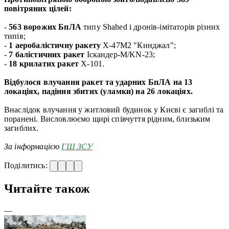
повітряних цілей:
-
563 ворожих БпЛА
типу Shahed і дронів-імітаторів різних
типів;
-
1 аеробалістичну ракету
Х-47М2 "Кинджал";
-
7 балістичних ракет
Іскандер-М/KN-23;
-
18 крилатих ракет
Х-101.
Відбулося влучання ракет та ударних БпЛА на 13
локаціях, падіння збитих (уламки) на 26 локаціях.
Внаслідок влучання у житловий будинок у Києві є загиблі та
поранені. Висловлюємо щирі співчуття рідним, близьким
загиблих.
За інформацією
ГШ ЗСУ
Поділитись:
Читайте також
—