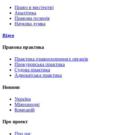
Право в мистецтві
Аналітика
Правова позиція
Наукова думка
Відео
Правова практика
Практика правоохоронних органів
Прокурорська практика
Судова практика
Адвокатська практика
Новини
Україна
Міжнародні
Компаній
Про проект
Про нас