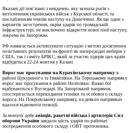
Вказані дії пов’язані з невдачею, яку зазнала росія з
витісненням українських військ з Курської області, та
послабленням темпів наступу на Донеччині. Як ще один з
варіантів загострення, окрім ударів по громадській
інфраструктурі, не виключено відкриття нової лінії наступу,
зокрема на Запоріжжі.
РФ намагається активізувати ситуацію з метою досягнення
позитивних результатів на фронті як напередодні виборів у
США, так і саміту БРІКС, який за участю лідерів цих країн
відбудеться 22-24 жовтня у Казані
Ворог має просування на Курахівському напрямку
в
районі Цукуриного та Ізмайлівки. На Торецькому напрямку
ворог має просування в районі Неліпівки. Важкі бої
відбуваються у Вугледарі. На Запорізький напрямок
спостерігається перекидання техніки та особового складу
ворога. На Покровському напрямку, на деяких напрямках
вдалося відновити позиції.
За минулу добу
авіація, ракетні війська і артилерія Сил
оборони України
завдали шість ударів по районах
зосередження особового складу і ОВТ противника.