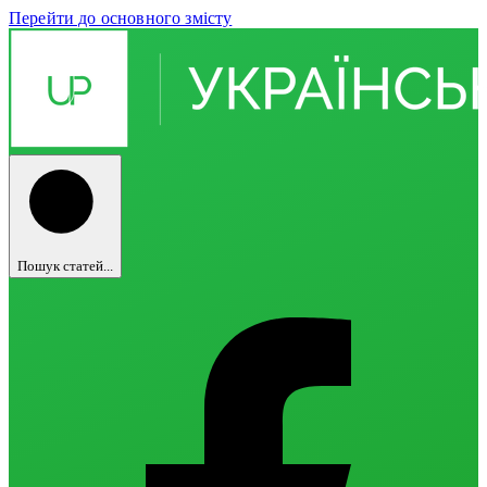
Перейти до основного змісту
Пошук статей...