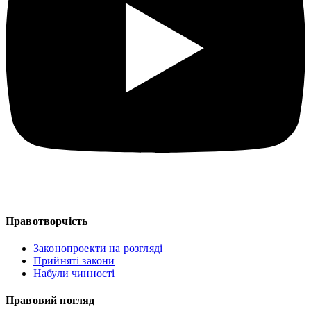
Правотворчість
Законопроекти на розгляді
Прийняті закони
Набули чинності
Правовий погляд