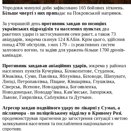
Упродовж минулої доби зафіксовано 165 бойових зіткнень.
Більше чверті з них прип
адає на Покровський напрямок.
За учорашній день
противник завдав по позиціях
українських підрозділів та населених пунктах
два
ракетних удари із застосуванням семи ракет, а також 73
авіаударів, зокрема скинув 124 КАБів. Крім цього, здійснив
понад 4700 обстрілів, з них 179 – із реактивних систем
залпового вогню, та задіяв для уражень більше 1700 дронів-
камікадзе.
Противник завдавав авіаційних ударів,
зокрема у районах
населених пунктів Кучерівка, Білокопитове, Студенок,
Юнаківка, Суми, Павлівка, Яблунівка, Біловоди, Шипувате,
Липці, Петропавлівка, Піщане, Ківшарівка, Глушківка,
Сіверськ, Ясенове, Новодарівка, Богоявленка,
Новодонецьке, Новодар’ївка, Кам’янське, Запоріжжя,
Львове, Гаврилівка, Саблуківка та Дутчани.
Агресор завдав
подвійного удару по лікарні у Сумах, а
післявчора - по поліцейському відділку в Кривому Розі
,
продемонстрував прагнення до загострення ситуації з метою
залякування населення та послаблення національного
спротиву.