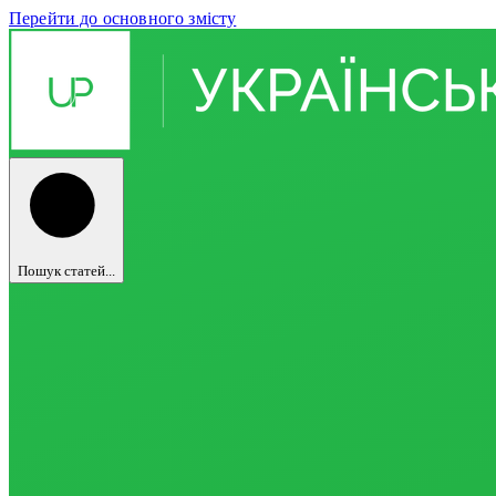
Перейти до основного змісту
Пошук статей...