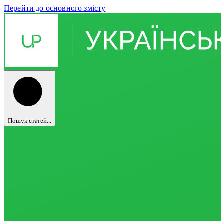
Перейти до основного змісту
Пошук статей...