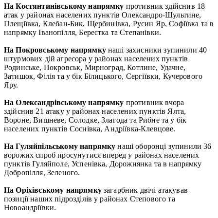
На Костянтинівському напрямку
противник здійснив 18
атак у районах населених пунктів Олександро-Шультине,
Плещіївка, Клебан-Бик, Щербинівка, Русин Яр, Софіївка та в
напрямку Іванопілля, Берестка та Степанівки.
На Покровському напрямку
наші захисники зупинили 40
штурмових дій агресора у районах населених пунктів
Родинське, Покровськ, Мирноград, Котлине, Удачне,
Затишок, Філія та у бік Білицького, Сергіївки, Кучерового
Яру.
На Олександрівському напрямку
противник вчора
здійснив 21 атаку у районах населених пунктів Ялта,
Вороне, Вишневе, Солодке, Злагода та Рибне та у бік
населених пунктів Соснівка, Андріївка-Клевцове.
На Гуляйпільському напрямку
наші оборонці зупинили 36
ворожих спроб просунутися вперед у районах населених
пунктів Гуляйполе, Успенівка, Дорожнянка та в напрямку
Добропілля, Зеленого.
На Оріхівському напрямку
загарбник двічі атакував
позиції наших підрозділів у районах Степового та
Новоандріївки.