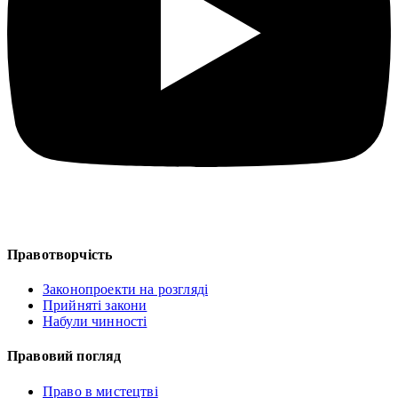
Правотворчість
Законопроекти на розгляді
Прийняті закони
Набули чинності
Правовий погляд
Право в мистецтві