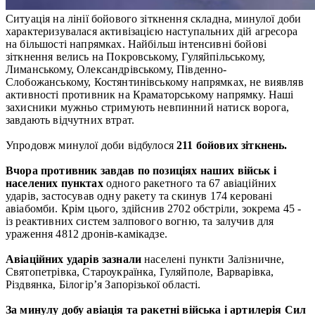
Ситуація на лінії бойового зіткнення складна, минулої доби
характеризувалася активізацією наступальних дій агресора
на більшості напрямках. Найбільш інтенсивні бойові
зіткнення велись на Покровському, Гуляйпільському,
Лиманському, Олександрівському, Південно-
Слобожанському, Костянтинівському напрямках, не виявляв
активності противник на Краматорському напрямку. Наші
захисники мужньо стримують невпинний натиск ворога,
завдають відчутних втрат.
Упродовж минулої доби відбулося
211 бойових зіткнень.
Вчора противник завдав
по позиціях наших військ і
населених пунктах
одного ракетного та 67 авіаційних
ударів, застосував одну ракету та скинув 174 керовані
авіабомби. Крім цього, здійснив 2702 обстріли, зокрема 45 -
із реактивних систем залпового вогню, та залучив для
ураження 4812 дронів-камікадзе.
Авіаційних ударів зазнали
населені пункти Залізничне,
Святопетрівка, Староукраїнка, Гуляйполе, Варварівка,
Різдвянка, Білогір’я Запорізької області.
За минулу добу авіація та ракетні війська і артилерія Сил