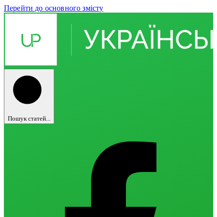
Перейти до основного змісту
Пошук статей...