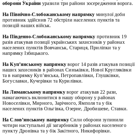
оборони України
уразили три райони зосередження ворога.
На Північно-Слобожанському напрямку
минулої доби
противник здійснив 72 обстріли населених пунктів та
позицій наших військ.
На Південно-Слобожанському напрямку
противник 19
разів атакував позиції українських захисників у районах
населених пунктів Вовчанськ, Стариця, Приліпки та у
напрямку Ізбицького.
На Куп’янському напрямку
ворог 14 разів атакував позиції
наших захисників в районах Синьківки, Нової Кругляківки
та в напрямку Куп’янська, Петропавлівки, Глушківки,
Богуславки, Кучерівки та Курилівки.
На Лиманському напрямку
ворог атакував 22 рази,
намагаючись вклинитися в нашу оборону у районах
Новоселівки, Мирного, Зарічного, Ямполя та у бік
населених пунктів Ольгівка, Озерне, Дробишеве, Ставки.
На Слов’янському напрямку
Сили оборони зупинили
чотири наступальні дії загарбників у районах населеного
пункту Дронівка та у бік Закітного, Никифорівки.