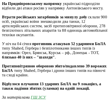
На Придніпровському напрямку
українські підрозділи
відбили дві атаки росіян у напрямку Антонівського мосту.
Втрати російських загарбників за минулу добу
склали 900
осіб, українські воїни знешкодили два танки, 12
артилерійських систем, засіб протиповітряної оборони, 278
безпілотних літальних апаратів та 88 одиниць автомобільної
техніки окупантів.
У ніч на 04 січня
противник атакував 52 ударними БпЛА
типу Shahed, Гербера і безпілотниками інших типів із
напрямків: Орел, Брянськ, Курськ – рф., Донецьк - ТОТ,
близько 40 із них – "шахеди"
.
Протиповітряною обороною збито/подавлено 39 ворожих
БпЛА
типу Shahed, Гербера і дрони інших типів на півночі
та сході країни.
Відбулося влучання 13 ударних БпЛА на 9 локаціях, а
також падіння збитих (уламки) на одній локації.
За матеріалами
ГШ ЗСУ