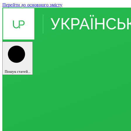
Перейти до основного змісту
Пошук статей...