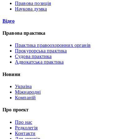
Правова позиція
Наукова думка
Відео
Правова практика
Практика правоохоронних органів
Прокурорська практика
Судова практика
Адвокатська практика
Новини
Україна
Міжнародні
Компаній
Про проект
Про нас
Редколегія
Контакти
Для авторів