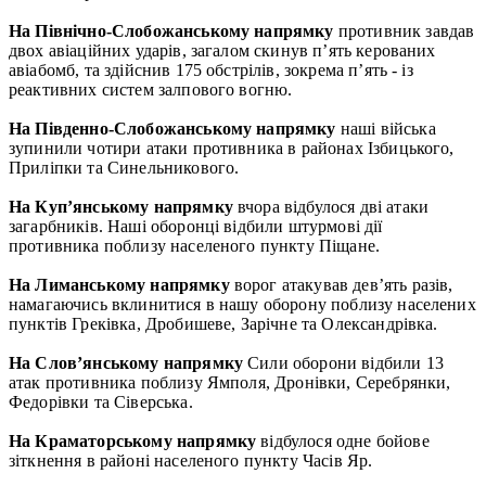
На Північно-Слобожанському напрямку
противник завдав
двох авіаційних ударів, загалом скинув п’ять керованих
авіабомб, та здійснив 175 обстрілів, зокрема п’ять - із
реактивних систем залпового вогню.
На Південно-Слобожанському напрямку
наші війська
зупинили чотири атаки противника в районах Ізбицького,
Приліпки та Синельникового.
На Куп’янському напрямку
вчора відбулося дві атаки
загарбників. Наші оборонці відбили штурмові дії
противника поблизу населеного пункту Піщане.
На Лиманському напрямку
ворог атакував дев’ять разів,
намагаючись вклинитися в нашу оборону поблизу населених
пунктів Греківка, Дробишеве, Зарічне та Олександрівка.
На Слов’янському напрямку
Сили оборони відбили 13
атак противника поблизу Ямполя, Дронівки, Серебрянки,
Федорівки та Сіверська.
На Краматорському напрямку
відбулося одне бойове
зіткнення в районі населеного пункту Часів Яр.