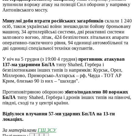
зупинили ворожу атаку на позиції Сил оборони у напрямку
Антонівського мосту.
Минулої доби втрати російських загарбників
склали 1 240
осіб, також українські воїни знешкодили бойову броньовану
машину, 34 артилерійські системи, дві реактивні системи
залпового вогню, літак, 424 безпілотних літальних апарати
оперативно-тактичного рівня, 94 одиниці автомобільної та
дві одиниці спеціальної техніки окупантів.
У ніч на 5 грудня (з 19:00 4 грудня)
противник атакував
137-ма ударними БпЛА
типу Shahed, Гербера і
безпілотниками інших типів із напрямків: Курськ, Орел,
Міллерово, Приморсько-Ахтарськ – рф, Чауда - ТОТ АР
Крим, близько 90 із них – "шахеди".
Протиповітряною обороною
збито/подавлено 80 ворожих
БпЛА
типу Shahed, Гербера і дронів інших типів на півночі,
півдні, сході та у центрі країни.
Відбулося влучання 57-ми ударних БпЛА на 13-ти
локаціях.
За матеріалами
ГШ ЗСУ
Поділитись: