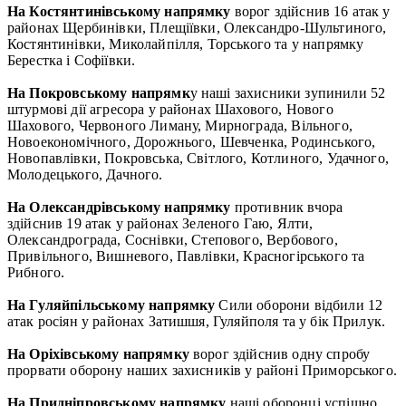
На Костянтинівському напрямку
ворог здійснив 16 атак у
районах Щербинівки, Плещіївки, Олександро-Шультиного,
Костянтинівки, Миколайпілля, Торського та у напрямку
Берестка і Софіївки.
На Покровському напрямк
у наші захисники зупинили 52
штурмові дії агресора у районах Шахового, Нового
Шахового, Червоного Лиману, Мирнограда, Вільного,
Новоекономічного, Дорожнього, Шевченка, Родинського,
Новопавлівки, Покровська, Світлого, Котлиного, Удачного,
Молодецького, Дачного.
На Олександрівському напрямку
противник вчора
здійснив 19 атак у районах Зеленого Гаю, Ялти,
Олександрограда, Соснівки, Степового, Вербового,
Привільного, Вишневого, Павлівки, Красногірського та
Рибного.
На Гуляйпільському напрямку
Сили оборони відбили 12
атак росіян у районах Затишшя, Гуляйполя та у бік Прилук.
На Оріхівському напрямку
ворог здійснив одну спробу
прорвати оборону наших захисників у районі Приморського.
На Придніпровському напрямку
наші оборонці успішно