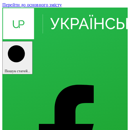
Перейти до основного змісту
Пошук статей...