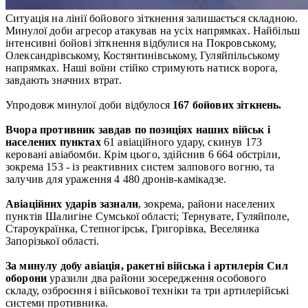
Ситуація на лінії бойового зіткнення залишається складною.
Минулої доби агресор атакував на усіх напрямках. Найбільш
інтенсивні бойові зіткнення відбулися на Покровському,
Олександрівському, Костянтинівському, Гуляйпільському
напрямках. Наші воїни стійко стримують натиск ворога,
завдають значних втрат.
Упродовж минулої доби відбулося
167 бойових зіткнень.
Вчора противник завдав по позиціях наших військ і
населених пунктах
61 авіаційного удару, скинув 173
керовані авіабомби. Крім цього, здійснив 6 664 обстріли,
зокрема 153 - із реактивних систем залпового вогню, та
залучив для ураження 4 480 дронів-камікадзе.
Авіаційних ударів зазнали
, зокрема, райони населених
пунктів Шалигіне Сумської області; Тернувате, Гуляйполе,
Староукраїнка, Степногірськ, Григорівка, Веселянка
Запорізької області.
За минулу добу авіація, ракетні війська і артилерія Сил
оборони
уразили два райони зосередження особового
складу, озброєння і військової техніки та три артилерійські
системи противника.