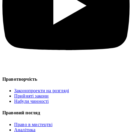
Правотворчість
Законопроекти на розгляді
Прийняті закони
Набули чинності
Правовий погляд
Право в мистецтві
Аналітика