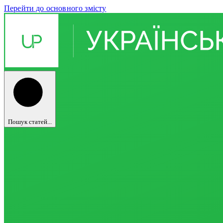
Перейти до основного змісту
Пошук статей...