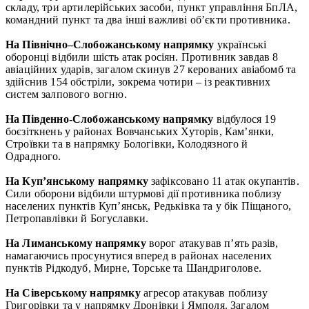
складу, три артилерійських засоби, пункт управління БпЛА,
командний пункт та два інші важливі об’єкти противника.
На Північно–Слобожанському
напрямку
українські
оборонці відбили шість атак росіян. Противник завдав 8
авіаційних ударів, загалом скинув 27 керованих авіабомб та
здійснив 154 обстріли, зокрема чотири – із реактивних
систем залпового вогню.
На Південно-Слобожанському напрямку
відбулося 19
боєзіткнень у районах Вовчанських Хуторів, Кам’янки,
Строївки та в напрямку Бологівки, Колодязного й
Одрадного.
На Куп’янському напрямку
зафіксовано 11 атак окупантів.
Сили оборони відбили штурмові дії противника поблизу
населених пунктів Куп’янськ, Редьківка та у бік Піщаного,
Петропавлівки й Богуславки.
На Лиманському напрямку
ворог атакував п’ять разів,
намагаючись просунутися вперед в районах населених
пунктів Рідкодуб, Мирне, Торське та Шандриголове.
На Сіверському напрямку
агресор атакував поблизу
Григорівки та у напрямку Дронівки і Ямполя. Загалом