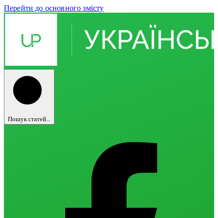
Перейти до основного змісту
Пошук статей...