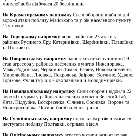
минулої доби відбулося 20 боєзіткнень.
На Краматорському напрямку
Сили оборони відбили дві
ворожі атаки поблизу Майського та у бік населеного пункту
Ступочки.
На Торецькому напрямку
ворог здійснив 23 атаки у
районах Русиного Яру, Катеринівки, Щербинівки, Плещіївки
та Полтавки.
На Покровському напрямк
у наші захисники зупинили 59
атак агресора у районах населених пунктів Никанорівка,
Маяк, Родинське, Червоний Лиман, Разіне, Новоекономічне,
Миролюбівка, Лисівка, Покровськ, Звірове, Котлине, Удачне,
Горіхове, Філія та у бік Новопавлівки й Володимирівки.
На Новопавлівському напрямку
Сили оборони відбили 22
ворожі штурми у районах населених пунктів Зелений Гай,
Ялта, Піддубне, Воскресенка, Січневе, Соснівка, Вороне та
Новогригорівка. Чотири боєзіткнення триває.
На Гуляйпільському напрямку
ворог вісім разів намагався
наступати поблизу Полтавки, отримав відсіч.
На Оріхівському напрямку
агресор чотири рази атакував