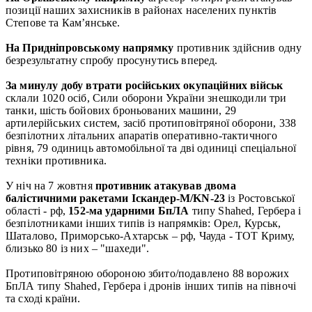
позиції наших захисників в районах населених пунктів
Степове та Кам’янське.
На Придніпровському напрямку
противник здійснив одну
безрезультатну спробу просунутись вперед.
За минулу добу втрати російських окупаційних військ
склали 1020 осіб, Сили оборони України знешкодили три
танки, шість бойових броньованих машини, 29
артилерійських систем, засіб протиповітряної оборони, 338
безпілотних літальних апаратів оперативно-тактичного
рівня, 79 одиниць автомобільної та дві одиниці спеціальної
техніки противника.
У ніч на 7 жовтня
противник атакував двома
балістичними ракетами Іскандер-М/KN-23
із Ростовської
області - рф,
152-ма ударними БпЛА
типу Shahed, Гербера і
безпілотниками інших типів із напрямків: Орел, Курськ,
Шаталово, Приморсько-Ахтарськ – рф, Чауда - ТОТ Криму,
близько 80 із них – "шахеди".
Протиповітряною обороною збито/подавлено 88 ворожих
БпЛА типу Shahed, Гербера і дронів інших типів на півночі
та сході країни.