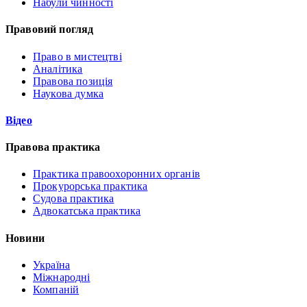
Набули чинності
Правовий погляд
Право в мистецтві
Аналітика
Правова позиція
Наукова думка
Відео
Правова практика
Практика правоохоронних органів
Прокурорська практика
Судова практика
Адвокатська практика
Новини
Україна
Міжнародні
Компаній