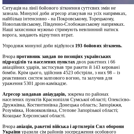
Ситуація на лінії бойового зіткнення суттєвих змін не
зазнала. Минулої доби агресор атакував на усіх напрямках,
найбільш інтенсивно - на Покровському, Торецькому,
Новопавлівському, Південно-Слобожанському напрямках.
Наші захисники мужньо стримують невпинний натиск
ворога, завдають відчутних втрат.
Упродовж минулої доби відбулося
193 бойових зіткнень
.
Вчора
противник завдав по позиціях українських
підрозділів та населених пунктах
двох ракетних і 66
авіаційних ударів, застосував три ракети й 143 керовані
бомби. Крім цього, здійснив 4523 обстріли, з них 98 – із
реактивних систем залпового вогню, та залучив для
ураження 5301 дрон-камікадзе.
Агресор завдавав авіаударів,
зокрема по районах
населених пунктів Краснопілля Сумської області; Олексієво-
Дружківка, Костянтинівка Донецька область; Запоріжжя,
Розумівка, Новояковлівка, Степове Запорізької області;
Козацьке Херсонської області.
Вчора
авіація, ракетні війська і артилерія Сил оборони
України
уразили сім районів зосередження особового