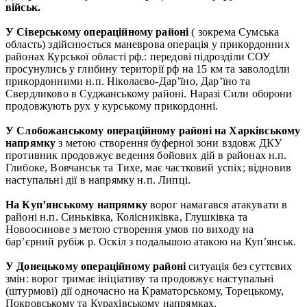
військ.
У Сіверському операційному районі
( зокрема Сумська
область) здійснюється маневрова операція у прикордонних
районах Курської області рф.: передові підрозділи СОУ
просунулись у глибину території рф на 15 км та заволоділи
прикордонними н.п. Ніколаєво-Дар’їно, Дар’їно та
Свердликово в Суджанському районі. Наразі Сили оборони
продовжують рух у курському прикордонні.
У Слобожанському операційному районі на Харківському
напрямку
з метою створення буферної зони вздовж ДКУ
противник продовжує ведення бойових дій в районах н.п.
Глибоке, Вовчанськ та Тихе, має частковий успіх; відновив
наступальні дії в напрямку н.п. Липці.
На Купʼянському напрямку
ворог намагався атакувати в
районі н.п. Синьківка, Колісниківка, Глушківка та
Новоосинове з метою створення умов по виходу на
бар’єрний рубіж р. Оскіл з подальшою атакою на Куп’янськ.
У Донецькому операційному районі
ситуація без суттєвих
змін: ворог тримає ініціативу та продовжує наступальні
(штурмові) дії одночасно на Краматорському, Торецькому,
Покровському та Курахівському напрямках.