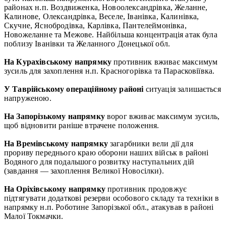
районах н.п. Воздвиженка, Новоолександрівка, Желанне,
Калинове, Олександрівка, Веселе, Іванівка, Калинівка,
Скучне, Яснобродівка, Карлівка, Пантелеймонівка,
Новожеланне та Межове. Найбільша концентрація атак була
поблизу Іванівки та Желанного Донецької обл.
На Курахівському напрямку
противник вживає максимум
зусиль для захоплення н.п. Красногорівка та Парасковіївка.
У Таврійському операційному районі
ситуація залишається
напруженою.
На Запорізькому напрямку
ворог вживає максимум зусиль,
щоб відновити раніше втрачене положення.
На Времівському напрямку
загарбники вели дії для
прориву переднього краю оборони наших військ в районі
Водяного для подальшого розвитку наступальних дій
(завдання — захоплення Великої Новосілки).
На Оріхівському напрямку
противник продовжує
підтягувати додаткові резерви особового складу та техніки в
напрямку н.п. Роботине Запорізької обл., атакував в районі
Малої Токмачки.