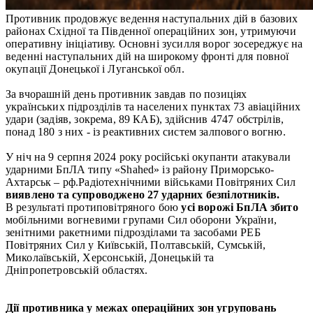
Противник продовжує ведення наступальних дій в базових
районах Східної та Південної операційних зон, утримуючи
оперативну ініціативу. Основні зусилля ворог зосереджує на
веденні наступальних дій на широкому фронті для повної
окупації Донецької і Луганської обл.
За вчорашній день противник завдав по позиціях
українських підрозділів та населених пунктах 73 авіаційних
удари (задіяв, зокрема, 89 КАБ), здійснив 4747 обстрілів,
понад 180 з них - із реактивних систем залпового вогню.
У ніч на 9 серпня 2024 року російські окупанти атакували
ударними БпЛА типу «Shahed» із району Приморсько-
Ахтарськ – рф.Радіотехнічними військами Повітряних Сил
виявлено та супроводжено 27 ударних безпілотників.
В результаті протиповітряного бою
усі ворожі БпЛА збито
мобільними вогневими групами Сил оборони України,
зенітними ракетними підрозділами та засобами РЕБ
Повітряних Сил у Київській, Полтавській, Сумській,
Миколаївській, Херсонській, Донецькій та
Дніпропетровській областях.
Дії противника у межах операційних зон угруповань