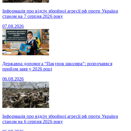
Інформація про відсіч збройної агресії рф проти України
станом на 7 серпня 2026 року
07.08.2026
Державна допомога “Пакунок школяра”: розпочаввся
прийом заяв у 2026 році
06.08.2026
Інформація про відсіч збройної агресії рф проти України
станом на 6 серпня 2026 року