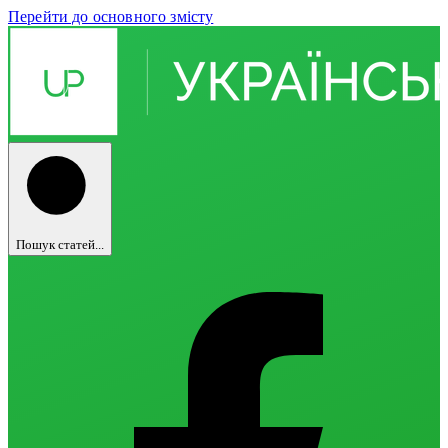
Перейти до основного змісту
Пошук статей...