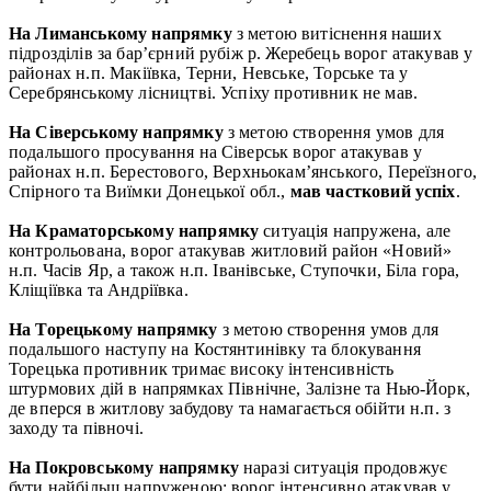
На Лиманському напрямку
з метою витіснення наших
підрозділів за бар’єрний рубіж р. Жеребець ворог атакував у
районах н.п. Макіївка, Терни, Невське, Торське та у
Серебрянському лісництві. Успіху противник не мав.
На Сіверському напрямку
з метою створення умов для
подальшого просування на Сіверськ ворог атакував у
районах н.п. Берестового, Верхньокам’янського, Переїзного,
Спірного та Виїмки Донецької обл.,
мав частковий успіх
.
На Краматорському напрямку
ситуація напружена, але
контрольована, ворог атакував житловий район «Новий»
н.п. Часів Яр, а також н.п. Іванівське, Ступочки, Біла гора,
Кліщіївка та Андріївка.
На Торецькому напрямку
з метою створення умов для
подальшого наступу на Костянтинівку та блокування
Торецька противник тримає високу інтенсивність
штурмових дій в напрямках Північне, Залізне та Нью-Йорк,
де вперся в житлову забудову та намагається обійти н.п. з
заходу та півночі.
На Покровському напрямку
наразі ситуація продовжує
бути найбільш напруженою: ворог інтенсивно атакував у