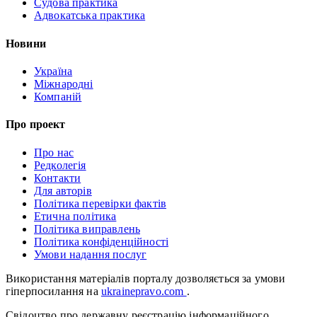
Судова практика
Адвокатська практика
Новини
Україна
Міжнародні
Компаній
Про проект
Про нас
Редколегія
Контакти
Для авторів
Політика перевірки фактів
Етична політика
Політика виправлень
Політика конфіденційності
Умови надання послуг
Використання матеріалів порталу дозволяється за умови
гіперпосилання на
ukrainepravo.com
.
Свідоцтво про державну реєстрацію інформаційного