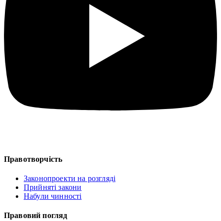
Правотворчість
Законопроекти на розгляді
Прийняті закони
Набули чинності
Правовий погляд