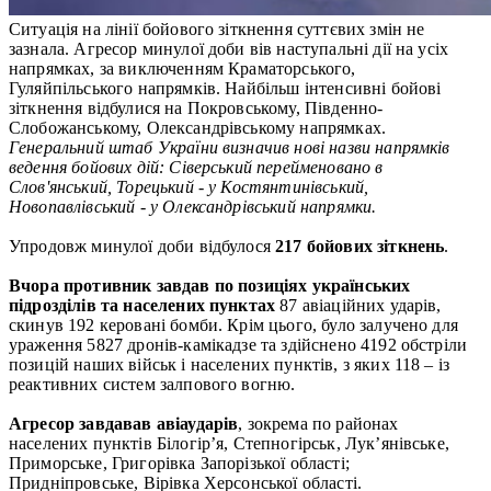
Ситуація на лінії бойового зіткнення суттєвих змін не
зазнала. Агресор минулої доби вів наступальні дії на усіх
напрямках, за виключенням Краматорського,
Гуляйпільського напрямків. Найбільш інтенсивні бойові
зіткнення відбулися на Покровському, Південно-
Слобожанському, Олександрівському напрямках.
Генеральний штаб України визначив нові назви напрямків
ведення бойових дій: Сіверський перейменовано в
Слов'янський, Торецький - у Костянтинівський,
Новопавлівський - у Олександрівський напрямки.
Упродовж минулої доби відбулося
217 бойових зіткнень
.
Вчора противник завдав по позиціях українських
підрозділів та населених пунктах
87 авіаційних ударів,
скинув 192 керовані бомби. Крім цього, було залучено для
ураження 5827 дронів-камікадзе та здійснено 4192 обстріли
позицій наших військ і населених пунктів, з яких 118 – із
реактивних систем залпового вогню.
Агресор завдавав авіаударів
, зокрема по районах
населених пунктів Білогір’я, Степногірськ, Лук’янівське,
Приморське, Григорівка Запорізької області;
Придніпровське, Вірівка Херсонської області.