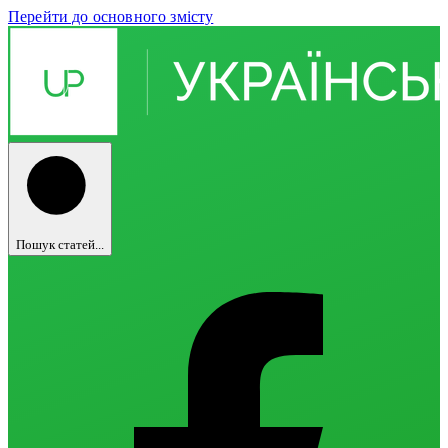
Перейти до основного змісту
Пошук статей...