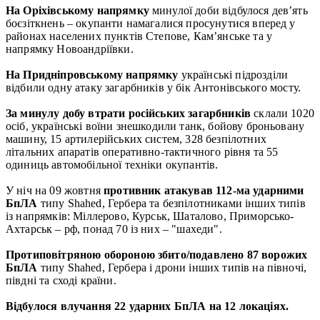
На Оріхівському напрямку
минулої доби відбулося дев’ять
боєзіткнень – окупанти намагалися просунутися вперед у
районах населених пунктів Степове, Кам’янське та у
напрямку Новоандріївки.
На Придніпровському напрямку
українські підрозділи
відбили одну атаку загарбників у бік Антонівського мосту.
За минулу добу втрати російських загарбників
склали 1020
осіб, українські воїни знешкодили танк, бойову броньовану
машину, 15 артилерійських систем, 328 безпілотних
літальних апаратів оперативно-тактичного рівня та 55
одиниць автомобільної техніки окупантів.
У ніч на 09 жовтня
противник атакував 112-ма ударними
БпЛА
типу Shahed, Гербера та безпілотниками інших типів
із напрямків: Міллерово, Курськ, Шаталово, Приморсько-
Ахтарськ – рф, понад 70 із них – "шахеди".
Протиповітряною обороною збито/подавлено 87 ворожих
БпЛА
типу Shahed, Гербера і дрони інших типів на півночі,
півдні та сході країни.
Відбулося влучання 22 ударних БпЛА на 12 локаціях.