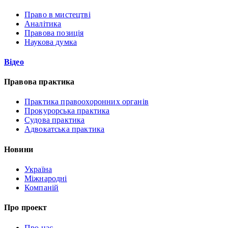
Право в мистецтві
Аналітика
Правова позиція
Наукова думка
Відео
Правова практика
Практика правоохоронних органів
Прокурорська практика
Судова практика
Адвокатська практика
Новини
Україна
Міжнародні
Компаній
Про проект
Про нас