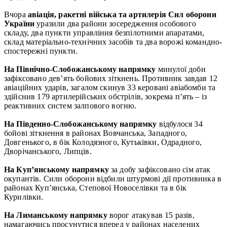
Вчора
авіація, ракетні війська та артилерія Сил оборони
України
уразили два райони зосередження особового
складу, два пункти управління безпілотними апаратами,
склад матеріально-технічних засобів та два ворожі командно-
спостережні пункти.
На Північно-Слобожанському напрямку
минулої доби
зафіксовано дев’ять бойових зіткнень. Противник завдав 12
авіаційних ударів, загалом скинув 33 керовані авіабомби та
здійснив 179 артилерійських обстрілів, зокрема п’ять – із
реактивних систем залпового вогню.
На Південно-Слобожанському напрямку
відбулося 34
бойові зіткнення в районах Вовчанська, Западного,
Довгенького, в бік Колодязного, Кутьківки, Одрадного,
Дворічанського, Липців.
На Куп’янському напрямку
за добу зафіксовано сім атак
окупантів. Сили оборони відбили штурмові дії противника в
районах Куп’янська, Степової Новоселівки та в бік
Курилівки.
На Лиманському напрямку
ворог атакував 15 разів,
намагаючись просунутися вперед у районах населених