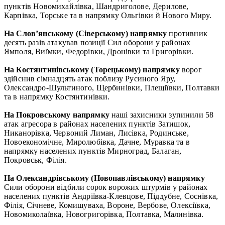
пунктів Новомихайлівка, Шандриголове, Дерилове,
Карпівка, Торське та в напрямку Ольгівки й Нового Миру.
На Слов’янському (Сіверському) напрямку
противник
десять разів атакував позиції Сил оборони у районах
Ямполя, Виїмки, Федорівки, Дронівки та Григорівки.
На Костянтинівському (Торецькому) напрямку
ворог
здійснив сімнадцять атак поблизу Русиного Яру,
Олександро-Шультиного, Щербинівки, Плещіївки, Полтавки
та в напрямку Костянтинівки.
На Покровському напрямку
наші захисники зупинили 58
атак агресора в районах населених пунктів Затишок,
Никанорівка, Червоний Лиман, Лисівка, Родинське,
Новоекономічне, Миролюбівка, Дачне, Муравка та в
напрямку населених пунктів Мирноград, Балаган,
Покровськ, Філія.
На Олександрівському (Новопавлівському) напрямку
Сили оборони відбили сорок ворожих штурмів у районах
населених пунктів Андріївка-Клевцове, Піддубне, Соснівка,
Філія, Січневе, Комишуваха, Вороне, Вербове, Олексіївка,
Новомиколаївка, Новогригорівка, Полтавка, Малинівка.