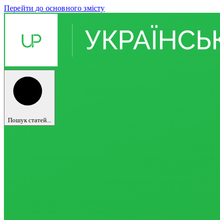
Перейти до основного змісту
Пошук статей...