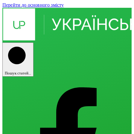
Перейти до основного змісту
Пошук статей...