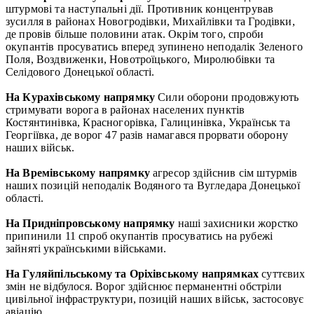
штурмові та наступальні дії. Противник концентрував
зусилля в районах Новогродівки, Михайлівки та Гродівки,
де провів більше половини атак. Окрім того, спроби
окупантів просуватись вперед зупинено неподалік Зеленого
Поля, Воздвиженки, Новотроїцького, Миролюбівки та
Селідового Донецької області.
На Курахівському напрямку
Сили оборони продовжують
стримувати ворога в районах населених пунктів
Костянтинівка, Красногорівка, Галицинівка, Українськ та
Георгіївка, де ворог 47 разів намагався прорвати оборону
наших військ.
На Времівському напрямку
агресор здійснив сім штурмів
наших позицій неподалік Водяного та Вугледара Донецької
області.
На Придніпровському напрямку
наші захисники жорстко
припинили 11 спроб окупантів просуватись на рубежі
зайняті українськими військами.
На Гуляйпільському та Оріхівському напрямках
суттєвих
змін не відбулося. Ворог здійснює перманентні обстріли
цивільної інфраструктури, позицій наших військ, застосовує
авіацію.