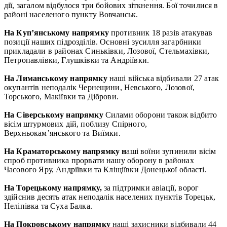
дії, загалом відбулося три бойових зіткнення. Бої точилися в
районі населеного пункту Вовчанськ.
На Куп’янському напрямку
противник 18 разів атакував
позиції наших підрозділів. Основні зусилля загарбники
прикладали в районах Синьківки, Лозової, Стельмахівки,
Петропавлівки, Глушківки та Андріївки.
На Лиманському напрямку
наші війська відбивали 27 атак
окупантів неподалік Чернещини, Невського, Лозової,
Торського, Макіївки та Діброви.
На Сіверському напрямку
Силами оборони також відбито
вісім штурмових дій, поблизу Спірного,
Верхньокам’янського та Виїмки.
На Краматорському напрямку н
аші воїни зупинили вісім
спроб противника прорвати нашу оборону в районах
Часового Яру, Андріївки та Кліщіївки Донецької області.
На Торецькому нап
рямку,
за підтримки авіації, ворог
здійснив десять атак неподалік населених пунктів Торецьк,
Неліпівка та Суха Балка.
На Покровському напрямку
наші захисники відбивали 44