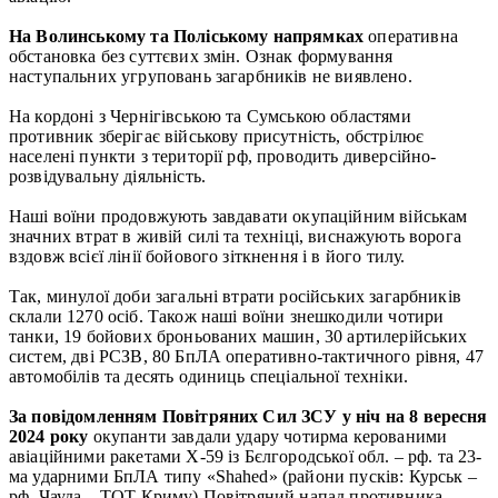
На Волинському та Поліському напрямках
оперативна
обстановка без суттєвих змін. Ознак формування
наступальних угруповань загарбників не виявлено.
На кордоні з Чернігівською та Сумською областями
противник зберігає військову присутність, обстрілює
населені пункти з території рф, проводить диверсійно-
розвідувальну діяльність.
Наші воїни продовжують завдавати окупаційним військам
значних втрат в живій силі та техніці, виснажують ворога
вздовж всієї лінії бойового зіткнення і в його тилу.
Так, минулої доби загальні втрати російських загарбників
склали 1270 осіб. Також наші воїни знешкодили чотири
танки, 19 бойових броньованих машин, 30 артилерійських
систем, дві РСЗВ, 80 БпЛА оперативно-тактичного рівня, 47
автомобілів та десять одиниць спеціальної техніки.
За повідомленням Повітряних Сил ЗСУ у ніч на 8 вересня
2024 року
окупанти завдали удару чотирма керованими
авіаційними ракетами Х-59 із Бєлгородської обл. – рф. та 23-
ма ударними БпЛА типу «Shahed» (райони пусків: Курськ –
рф, Чауда – ТОТ Криму).Повітряний напад противника