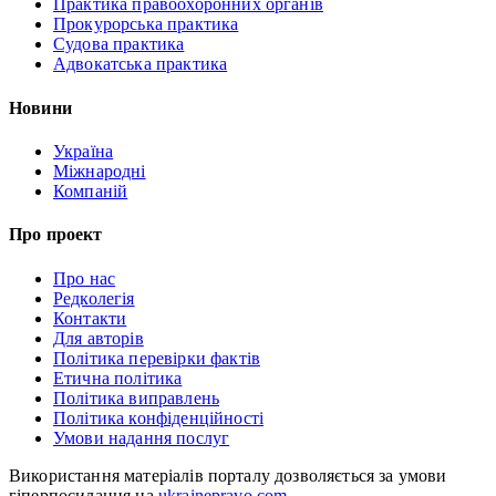
Практика правоохоронних органів
Прокурорська практика
Судова практика
Адвокатська практика
Новини
Україна
Міжнародні
Компаній
Про проект
Про нас
Редколегія
Контакти
Для авторів
Політика перевірки фактів
Етична політика
Політика виправлень
Політика конфіденційності
Умови надання послуг
Використання матеріалів порталу дозволяється за умови
гіперпосилання на
ukrainepravo.com
.