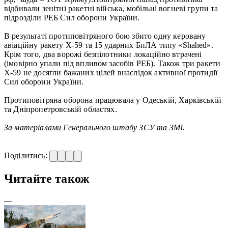
відбивали зенітні ракетні війська, мобільні вогневі групи та
підрозділи РЕБ Сил оборони України.
В результаті протиповітряного бою збито одну керовану
авіаційну ракету Х-59 та 15 ударних БпЛА типу «Shahed».
Крім того, два ворожі безпілотники локаційно втрачені
(імовірно упали під впливом засобів РЕБ). Також три ракети
Х-59 не досягли бажаних цілей внаслідок активної протидії
Сил оборони України.
Протиповітряна оборона працювала у Одеській, Харківській
та Дніпропетровській областях.
За матеріалами Генерального штабу ЗСУ та ЗМІ.
Поділитись:
Читайте також
—