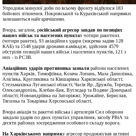
Упродовж минулої доби по всьому фронту відбулося 183
бойових зіткнення. Покровський та Курахівський напрямки
залишаються найгарячішими.
Вчора, загалом, р
осійський агресор завдав по позиціях
наших військ та населених пункта
х чотири ракетних
(чотири ракети), 93 авіаційних удари (зокрема задіяв 128
КАБ) та 1548 ударів дронами-камікадзе, здійснив 4579
обстрілів позицій наших військ і населених пунктів, 121 з
них - із РСЗВ.
Авіаційних ударів противника зазнали
райони населених
пунктів Харків, Тимофіївка, Козача Лопань, Мала Данилівка,
Алісівка, Кругляківка та Ківшарівка Харківської області;
Стельмахівка Луганської області; Часів Яр, Дружба, Торецьк,
Олександропіль, Клебан-Бик, Вугледар та Водяне Донецької
області; Новоандріївка на Запоріжжі; Урожайне, Берислав,
Тягинка та Токарівка Херсонської області.
Вчора авіація та ракетні війська і артилерія Сил оборони
завдали ударів по двох пунктах управління, засобу РВіА та
десяти районах зосередження особового складу ворога.
На Харківському напрямк
у агресор продовжував активні