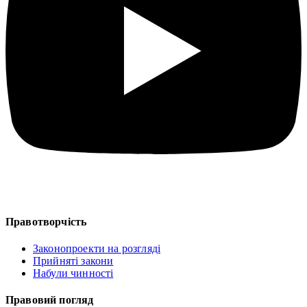
Правотворчість
Законопроекти на розгляді
Прийняті закони
Набули чинності
Правовий погляд