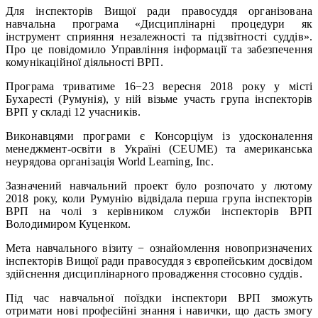
Для інспекторів Вищої ради правосуддя організована
навчальна програма «Дисциплінарні процедури як
інструмент сприяння незалежності та підзвітності суддів».
Про це повідомило Управління інформації та забезпечення
комунікаційної діяльності ВРП.
Програма триватиме 16−23 вересня 2018 року у місті
Бухаресті (Румунія), у ній візьме участь група інспекторів
ВРП у складі 12 учасників.
Виконавцями програми є Консорціум із удосконалення
менеджмент-освіти в Україні (CEUME) та американська
неурядова організація World Learning, Inc.
Зазначений навчальний проект було розпочато у лютому
2018 року, коли Румунію відвідала перша група інспекторів
ВРП на чолі з керівником служби інспекторів ВРП
Володимиром Куценком.
Мета навчального візиту − ознайомлення новопризначених
інспекторів Вищої ради правосуддя з європейським досвідом
здійснення дисциплінарного провадження стосовно суддів.
Під час навчальної поїздки інспектори ВРП зможуть
отримати нові професійні знання і навички, що дасть змогу