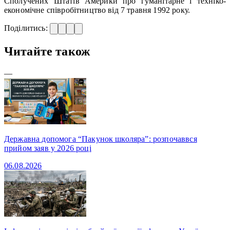
Сполучених Штатів Америки про гуманітарне і техніко-
економічне співробітництво від 7 травня 1992 року.
Поділитись:
Читайте також
—
Державна допомога “Пакунок школяра”: розпочаввся
прийом заяв у 2026 році
06.08.2026