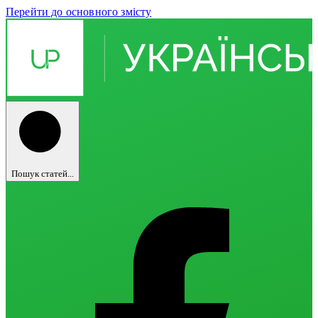
Перейти до основного змісту
Пошук статей...