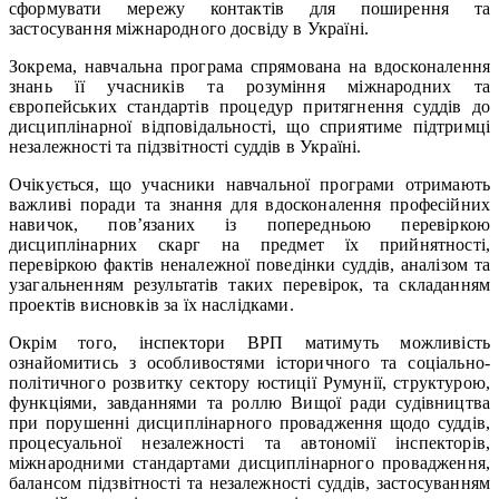
сформувати мережу контактів для поширення та
застосування міжнародного досвіду в Україні.
Зокрема, навчальна програма спрямована на вдосконалення
знань її учасників та розуміння міжнародних та
європейських стандартів процедур притягнення суддів до
дисциплінарної відповідальності, що сприятиме підтримці
незалежності та підзвітності суддів в Україні.
Очікується, що учасники навчальної програми отримають
важливі поради та знання для вдосконалення професійних
навичок, пов’язаних із попередньою перевіркою
дисциплінарних скарг на предмет їх прийнятності,
перевіркою фактів неналежної поведінки суддів, аналізом та
узагальненням результатів таких перевірок, та складанням
проектів висновків за їх наслідками.
Окрім того, інспектори ВРП матимуть можливість
ознайомитись з особливостями історичного та соціально-
політичного розвитку сектору юстиції Румунії, структурою,
функціями, завданнями та роллю Вищої ради судівництва
при порушенні дисциплінарного провадження щодо суддів,
процесуальної незалежності та автономії інспекторів,
міжнародними стандартами дисциплінарного провадження,
балансом підзвітності та незалежності суддів, застосуванням