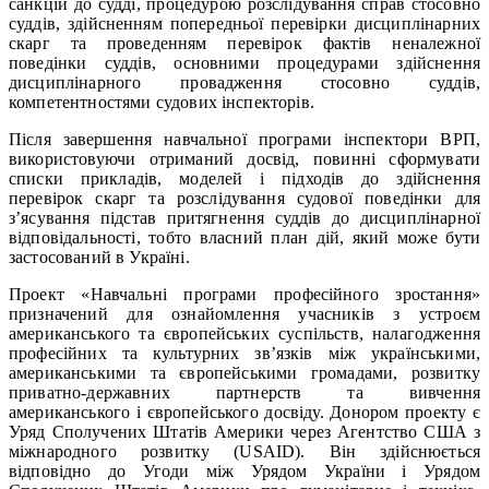
санкцій до судді, процедурою розслідування справ стосовно
суддів, здійсненням попередньої перевірки дисциплінарних
скарг та проведенням перевірок фактів неналежної
поведінки суддів, основними процедурами здійснення
дисциплінарного провадження стосовно суддів,
компетентностями судових інспекторів.
Після завершення навчальної програми інспектори ВРП,
використовуючи отриманий досвід, повинні сформувати
списки прикладів, моделей і підходів до здійснення
перевірок скарг та розслідування судової поведінки для
з’ясування підстав притягнення суддів до дисциплінарної
відповідальності, тобто власний план дій, який може бути
застосований в Україні.
Проект «Навчальні програми професійного зростання»
призначений для ознайомлення учасників з устроєм
американського та європейських суспільств, налагодження
професійних та культурних зв’язків між українськими,
американськими та європейськими громадами, розвитку
приватно-державних партнерств та вивчення
американського і європейського досвіду. Донором проекту є
Уряд Сполучених Штатів Америки через Агентство США з
міжнародного розвитку (USAID). Він здійснюється
відповідно до Угоди між Урядом України і Урядом