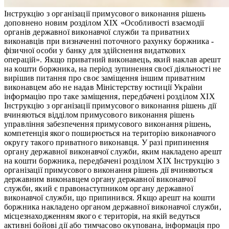
Інструкцію з організації примусового виконання рішень
доповнено новим розділом ХІХ «Особливості взаємодії
органів державної виконавчої служби та приватних
виконавців при визначенні поточного рахунку боржника -
фізичної особи у банку для здійснення видаткових
операцій». Якщо приватний виконавець, який наклав арешт
на кошти боржника, на період зупинення своєї діяльності не
вирішив питання про своє заміщення іншим приватним
виконавцем або не надав Міністерству юстиції України
інформацію про таке заміщення, передбачені розділом ХІХ
Інструкцію з організації примусового виконання рішень дії
вчиняються відділом примусового виконання рішень
управління забезпечення примусового виконання рішень,
компетенція якого поширюється на територію виконавчого
округу такого приватного виконавця. У разі припинення
органу державної виконавчої служби, яким накладено арешт
на кошти боржника, передбачені розділом ХІХ Інструкцію з
організації примусового виконання рішень дії вчиняються
державним виконавцем органу державної виконавчої
служби, який є правонаступником органу державної
виконавчої служби, що припинився. Якщо арешт на кошти
боржника накладено органом державної виконавчої служби,
місцезнаходженням якого є територія, на якій ведуться
активні бойові дії або тимчасово окупована, інформація про