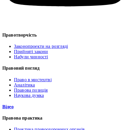
Правотворчість
Законопроекти на розгляді
Прийняті закони
Набули чинності
Правовий погляд
Право в мистецтві
Аналітика
Правова позиція
Наукова думка
Відео
Правова практика
Практика правоохоронних органів