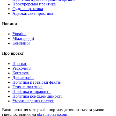
Прокурорська практика
Судова практика
Адвокатська практика
Новини
Україна
Міжнародні
Компаній
Про проект
Про нас
Редколегія
Контакти
Для авторів
Політика перевірки фактів
Етична політика
Політика виправлень
Політика конфіденційності
Умови надання послуг
Використання матеріалів порталу дозволяється за умови
гіперпосилання на
ukrainepravo.com
.