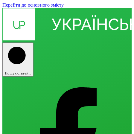
Перейти до основного змісту
Пошук статей...