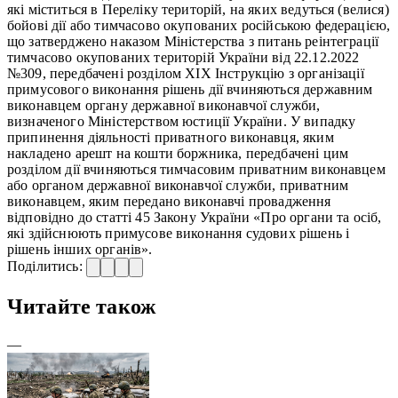
які міститься в Переліку територій, на яких ведуться (велися)
бойові дії або тимчасово окупованих російською федерацією,
що затверджено наказом Міністерства з питань реінтеграції
тимчасово окупованих територій України від 22.12.2022
№309, передбачені розділом ХІХ Інструкцію з організації
примусового виконання рішень дії вчиняються державним
виконавцем органу державної виконавчої служби,
визначеного Міністерством юстиції України. У випадку
припинення діяльності приватного виконавця, яким
накладено арешт на кошти боржника, передбачені цим
розділом дії вчиняються тимчасовим приватним виконавцем
або органом державної виконавчої служби, приватним
виконавцем, яким передано виконавчі провадження
відповідно до статті 45 Закону України «Про органи та осіб,
які здійснюють примусове виконання судових рішень і
рішень інших органів».
Поділитись:
Читайте також
—