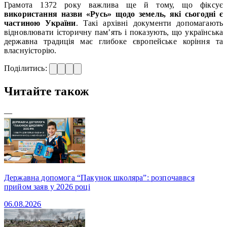
Грамота 1372 року важлива ще й тому, що фіксує
використання назви «Русь» щодо земель, які сьогодні є
частиною України
. Такі архівні документи допомагають
відновлювати історичну пам’ять і показують, що українська
державна традиція має глибоке європейське коріння та
власнуісторію.
Поділитись:
Читайте також
—
Державна допомога “Пакунок школяра”: розпочаввся
прийом заяв у 2026 році
06.08.2026