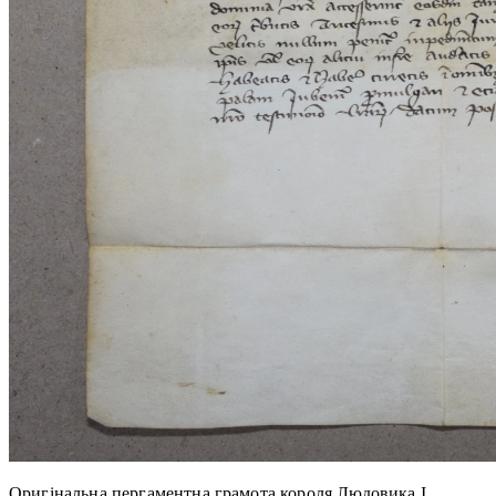
Оригінальна пергаментна грамота короля Людовика I