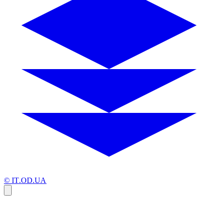
© IT.OD.UA