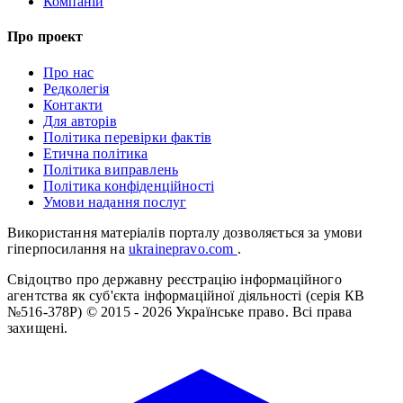
Компаній
Про проект
Про нас
Редколегія
Контакти
Для авторів
Політика перевірки фактів
Етична політика
Політика виправлень
Політика конфіденційності
Умови надання послуг
Використання матеріалів порталу дозволяється за умови
гіперпосилання на
ukrainepravo.com
.
Свідоцтво про державну реєстрацію інформаційного
агентства як суб'єкта інформаційної діяльності (серія КВ
№516-378Р)
© 2015 - 2026 Українське право. Всі права
захищені.