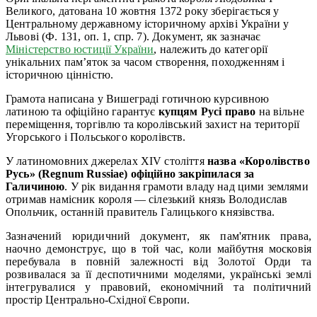
Великого, датована 10 жовтня 1372 року зберігається у
Центральному державному історичному архіві України у
Львові (Ф. 131, оп. 1, спр. 7). Документ, як зазначає
Міністерство юстиції України
, належить до категорії
унікальних пам’яток за часом створення, походженням і
історичною цінністю.
Грамота написана у Вишеграді готичною курсивною
латиною та офіційно гарантує
купцям Русі право
на вільне
переміщення, торгівлю та королівський захист на території
Угорського і Польського королівств.
У латиномовних джерелах XIV століття
назва «Королівство
Русь» (Regnum Russiae) офіційно закріпилася за
Галичиною
. У рік видання грамоти владу над цими землями
отримав намісник короля — сілезький князь Володислав
Опольчик, останній правитель Галицького князівства.
Зазначений юридичний документ, як пам'ятник права,
наочно демонструє, що в той час, коли майбутня московія
перебувала в повній залежності від Золотої Орди та
розвивалася за її деспотичними моделями, українські землі
інтегрувалися у правовий, економічний та політичний
простір Центрально-Східної Європи.