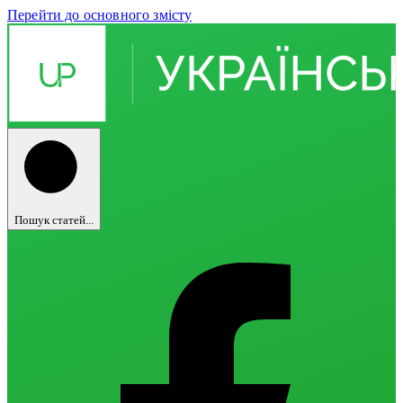
Перейти до основного змісту
Пошук статей...