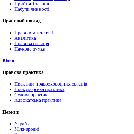
Прийняті закони
Набули чинності
Правовий погляд
Право в мистецтві
Аналітика
Правова позиція
Наукова думка
Відео
Правова практика
Практика правоохоронних органів
Прокурорська практика
Судова практика
Адвокатська практика
Новини
Україна
Міжнародні