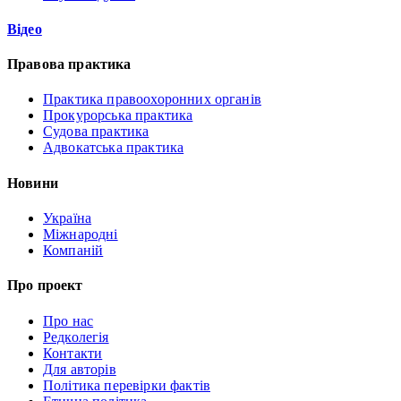
Відео
Правова практика
Практика правоохоронних органів
Прокурорська практика
Судова практика
Адвокатська практика
Новини
Україна
Міжнародні
Компаній
Про проект
Про нас
Редколегія
Контакти
Для авторів
Політика перевірки фактів