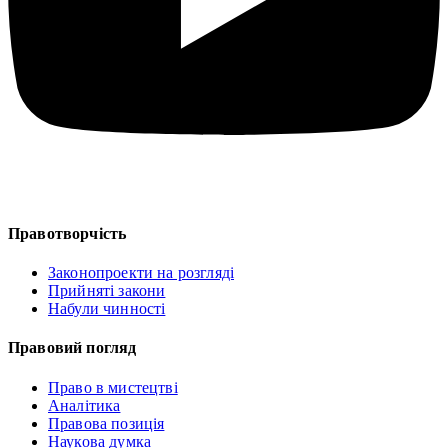
Правотворчість
Законопроекти на розгляді
Прийняті закони
Набули чинності
Правовий погляд
Право в мистецтві
Аналітика
Правова позиція
Наукова думка