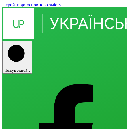
Перейти до основного змісту
Пошук статей...