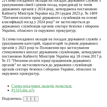
2) схема посадових окладів на посадах державної служби з
урахуванням сімей і рівнів посад, юрисдикції та типів
державних органів у 2024 році, затверджена постановою
Кабінету Міністрів України від 29 грудня 2023 р. № 1409
“Питання оплати праці державних службовців на основі
класифікації посад у 2024 році” не застосовується до
державних службовців органів сектору безпеки і оборони
України, обласних та окружних прокуратур;
3) схема посадових окладів на посадах державної служби з
урахуванням категорій, підкатегорій та рівнів державних
органів у 2023 році та Положення про застосування
стимулюючих виплат державним службовцям, затверджені
постановою Кабінету Міністрів України від 18 січня 2017 р.
№ 15 “Питання оплати праці працівників державних
органів” не застосовуються до державних службовців
органів сектору безпеки і оборони України, обласних та
окружних прокуратур.
Схема,посадових окладів додається:
Р1335.doc.p7s
Поділитись: