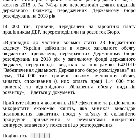
жовтня 2018 р. № 741-р про перерозподіл деяких видатків
державного бюджету, передбачених Державному бюро
розслідувань на 2018 рік.
14 000 тис. гривень, передбачені на заробітню плату
працівникам ДБР, перерозподілили на розвиток Бюро.
«Відповідно до частини восьмої статті 23 Бюджетного
кодексу України здійснити в межах загального обсягу
бюджетних призначень, передбачених Державному бюро
розслідувань на 2018 рік у загальному фонді державного
бюджету, перерозподіл видатків за програмою 6421010
“Забезпечення діяльності Державного бюро розслідувань” на
суму 114 000 тис. гривень шляхом зменшення обсягу
видатків споживання (з них оплата праці 114 000 тис.
гривень) та відповідного збільшення обсягу видатків
розвитку», – йдеться у документі.
Прийняте рішення дозволить ДБР ефективно та раціонально
використати економію коштів, яка виникла внаслідок
незаповнення вакантних посад у зв’язку зі складністю
процедури призначення за результатами відкритого
конкурсу, зазначено у поясненні до розпорядження.
Поділитись: