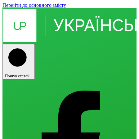
Перейти до основного змісту
Пошук статей...