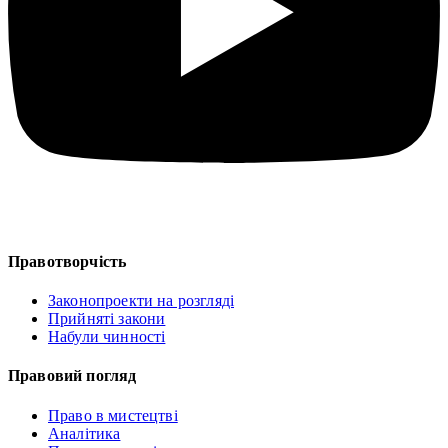
Правотворчість
Законопроекти на розгляді
Прийняті закони
Набули чинності
Правовий погляд
Право в мистецтві
Аналітика