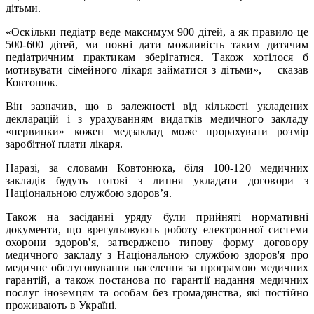
дітьми.
«Оскільки педіатр веде максимум 900 дітей, а як правило це
500-600 дітей, ми повні дати можливість таким дитячим
педіатричним практикам зберігатися. Також хотілося б
мотивувати сімейного лікаря займатися з дітьми», – сказав
Ковтонюк.
Він зазначив, що в залежності від кількості укладених
декларацій і з урахуванням видатків медичного закладу
«первинки» кожен медзаклад може прорахувати розмір
заробітної плати лікаря.
Наразі, за словами Ковтонюка, біля 100-120 медичних
закладів будуть готові з липня укладати договори з
Національною службою здоров’я.
Також на засіданні уряду були прийняті нормативні
документи, що врегульовують роботу електронної системи
охорони здоров'я, затверджено типову форму договору
медичного закладу з Національною службою здоров'я про
медичне обслуговування населення за програмою медичних
гарантій, а також постанова по гарантії надання медичних
послуг іноземцям та особам без громадянства, які постійно
проживають в Україні.