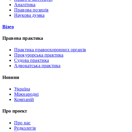
Аналітика
Правова позиція
Наукова думка
Відео
Правова практика
Практика правоохоронних органів
Прокурорська практика
Судова практика
Адвокатська практика
Новини
Україна
Міжнародні
Компаній
Про проект
Про нас
Редколегія