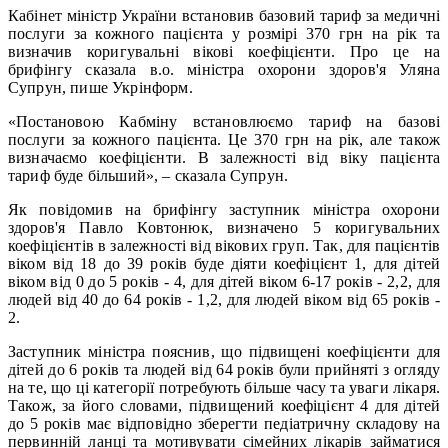
Кабінет міністр України встановив базовий тариф за медичні
послуги за кожного пацієнта у розмірі 370 грн на рік та
визначив коригувальні вікові коефіцієнти. Про це на
брифінгу сказала в.о. міністра охорони здоров'я Уляна
Супрун, пише Укрінформ.
«Постановою Кабміну встановлюємо тариф на базові
послуги за кожного пацієнта. Це 370 грн на рік, але також
визначаємо коефіцієнти. В залежності від віку пацієнта
тариф буде більший», – сказала Супрун.
Як повідомив на брифінгу заступник міністра охорони
здоров'я Павло Ковтонюк, визначено 5 коригувальних
коефіцієнтів в залежності від вікових груп. Так, для пацієнтів
віком від 18 до 39 років буде діяти коефіцієнт 1, для дітей
віком від 0 до 5 років - 4, для дітей віком 6-17 років - 2,2, для
людей від 40 до 64 років - 1,2, для людей віком від 65 років -
2.
Заступник міністра пояснив, що підвищені коефіцієнти для
дітей до 6 років та людей від 64 років були прийняті з огляду
на те, що ці категорії потребують більше часу та уваги лікаря.
Також, за його словами, підвищений коефіцієнт 4 для дітей
до 5 років має відповідно зберегти педіатричну складову на
первинній ланці та мотивувати сімейних лікарів займатися