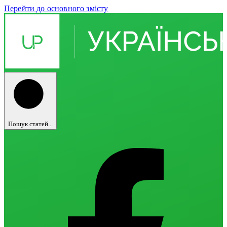
Перейти до основного змісту
Пошук статей...