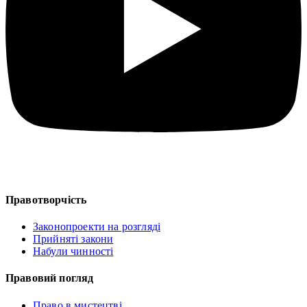
Правотворчість
Законопроекти на розгляді
Прийняті закони
Набули чинності
Правовий погляд
Право в мистецтві