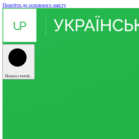
Перейти до основного змісту
Пошук статей...