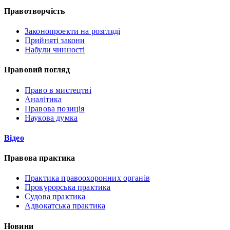
Правотворчість
Законопроекти на розгляді
Прийняті закони
Набули чинності
Правовий погляд
Право в мистецтві
Аналітика
Правова позиція
Наукова думка
Відео
Правова практика
Практика правоохоронних органів
Прокурорська практика
Судова практика
Адвокатська практика
Новини