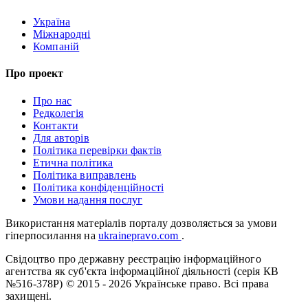
Україна
Міжнародні
Компаній
Про проект
Про нас
Редколегія
Контакти
Для авторів
Політика перевірки фактів
Етична політика
Політика виправлень
Політика конфіденційності
Умови надання послуг
Використання матеріалів порталу дозволяється за умови
гіперпосилання на
ukrainepravo.com
.
Свідоцтво про державну реєстрацію інформаційного
агентства як суб'єкта інформаційної діяльності (серія КВ
№516-378Р)
© 2015 - 2026 Українське право. Всі права
захищені.