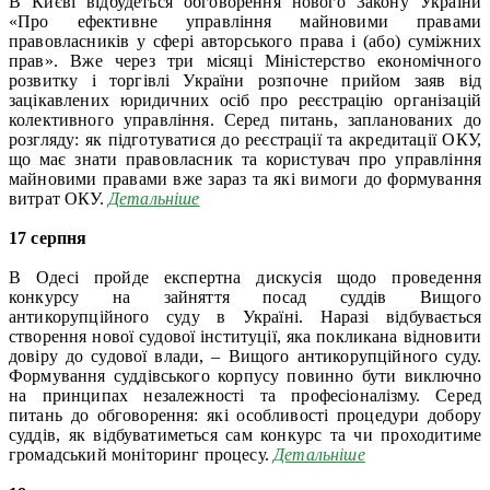
В Києві відбудеться обговорення нового Закону України
«Про ефективне управління майновими правами
правовласників у сфері авторського права і (або) суміжних
прав». Вже через три місяці Міністерство економічного
розвитку і торгівлі України розпочне прийом заяв від
зацікавлених юридичних осіб про реєстрацію організацій
колективного управління. Серед питань, запланованих до
розгляду: як підготуватися до реєстрації та акредитації ОКУ,
що має знати правовласник та користувач про управління
майновими правами вже зараз та які вимоги до формування
витрат ОКУ.
Детальніше
17 серпня
В Одесі пройде експертна дискусія щодо проведення
конкурсу на зайняття посад суддів Вищого
антикорупційного суду в Україні. Наразі відбувається
створення нової судової інституції, яка покликана відновити
довіру до судової влади, – Вищого антикорупційного суду.
Формування суддівського корпусу повинно бути виключно
на принципах незалежності та професіоналізму. Серед
питань до обговорення: які особливості процедури добору
суддів, як відбуватиметься сам конкурс та чи проходитиме
громадський моніторинг процесу.
Детальніше