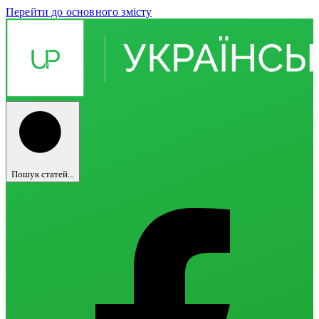
Перейти до основного змісту
Пошук статей...