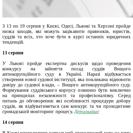
З 13 по 19 серпня у Києві, Одесі, Львові та Херсоні пройде
низка заходів, які можуть зацікавити правників, юристів,
суддів та всіх, хто хоче бути в курсі останніх юридичних
тенденцій.
13 серпня
У Львові пройде експертна дискусія щодо проведення
конкурсу на зайняття посад суддів Вищого
антикорупційного суду в Україні. Наразі відбувається
створення нової судової інституції, яка покликана відновити
довіру до судової влади, – Вищого антикорупційного суду.
Формування суддівського корпусу повинно бути виключно
на принципах незалежності та професіоналізму. Серед
питань до обговорення: які особливості процедури добору
суддів, як відбуватиметься сам конкурс та чи проходитиме
громадський моніторинг процесу.
Детальніше
14 серпня
В Києві проходитиме навчальний двогодинний курс на тему