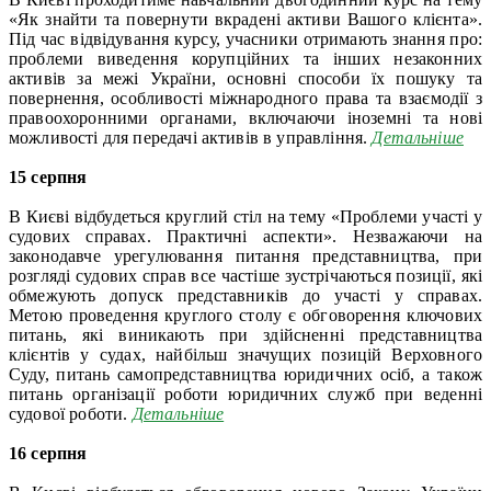
«Як знайти та повернути вкрадені активи Вашого клієнта».
Під час відвідування курсу, учасники отримають знання про:
проблеми виведення корупційних та інших незаконних
активів за межі України, основні способи їх пошуку та
повернення, особливості міжнародного права та взаємодії з
правоохоронними органами, включаючи іноземні та нові
можливості для передачі активів в управління.
Детальніше
15 серпня
В Києві відбудеться круглий стіл на тему «Проблеми участі у
судових справах. Практичні аспекти». Незважаючи на
законодавче урегулювання питання представництва, при
розгляді судових справ все частіше зустрічаються позиції, які
обмежують допуск представників до участі у справах.
Метою проведення круглого столу є обговорення ключових
питань, які виникають при здійсненні представництва
клієнтів у судах, найбільш значущих позицій Верховного
Суду, питань самопредставництва юридичних осіб, а також
питань організації роботи юридичних служб при веденні
судової роботи.
Детальніше
16 серпня