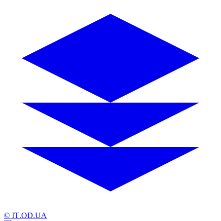
© IT.OD.UA