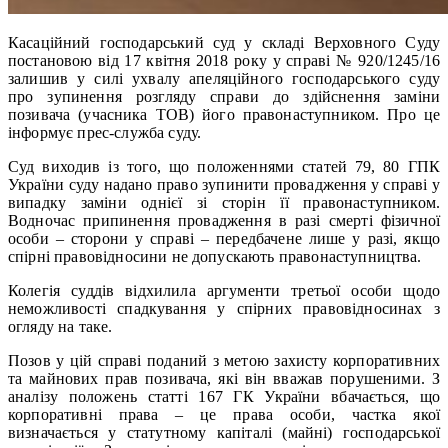
Касаційний господарський суд у складі Верховного Суду
постановою від 17 квітня 2018 року у справі № 920/1245/16
залишив у силі ухвалу апеляційного господарського суду
про зупинення розгляду справи до здійснення заміни
позивача (учасника ТОВ) його правонаступником. Про це
інформує прес-служба суду.
Суд виходив із того, що положеннями статей 79, 80 ГПК
України суду надано право зупинити провадження у справі у
випадку заміни однієї зі сторін її правонаступником.
Водночас припинення провадження в разі смерті фізичної
особи – сторони у справі – передбачене лише у разі, якщо
спірні правовідносини не допускають правонаступництва.
Колегія суддів відхилила аргументи третьої особи щодо
неможливості спадкування у спірних правовідносинах з
огляду на таке.
Позов у цій справі поданий з метою захисту корпоративних
та майнових прав позивача, які він вважав порушеними. З
аналізу положень статті 167 ГК України вбачається, що
корпоративні права – це права особи, частка якої
визначається у статутному капіталі (майні) господарської