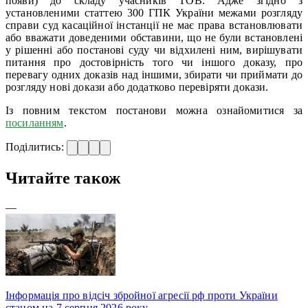
появи) до складу учасників ТОВ. Адже згідно з
установленими статтею 300 ГПК України межами розгляду
справи суд касаційної інстанції не має права встановлювати
або вважати доведеними обставини, що не були встановлені
у рішенні або постанові суду чи відхилені ним, вирішувати
питання про достовірність того чи іншого доказу, про
перевагу одних доказів над іншими, збирати чи приймати до
розгляду нові докази або додатково перевіряти докази.
Із повним текстом постанови можна ознайомитися за
посиланням
.
Поділитись:
Читайте також
—
Інформація про відсіч збройної агресії рф проти України
станом на 7 серпня 2026 року