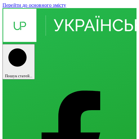
Перейти до основного змісту
Пошук статей...