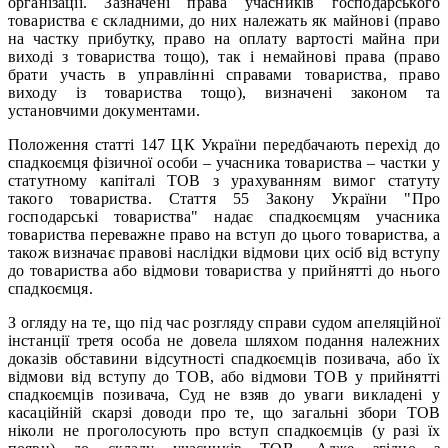
організації. Зазначені права учасників господарського
товариства є складними, до них належать як майнові (право
на частку прибутку, право на оплату вартості майна при
виході з товариства тощо), так і немайнові права (право
брати участь в управлінні справами товариства, право
виходу із товариства тощо), визначені законом та
установчими документами.
Положення статті 147 ЦК України передбачають перехід до
спадкоємця фізичної особи – учасника товариства – частки у
статутному капіталі ТОВ з урахуванням вимог статуту
такого товариства. Стаття 55 Закону України "Про
господарські товариства" надає спадкоємцям учасника
товариства переважне право на вступ до цього товариства, а
також визначає правові наслідки відмови цих осіб від вступу
до товариства або відмови товариства у прийнятті до нього
спадкоємця.
З огляду на те, що під час розгляду справи судом апеляційної
інстанції третя особа не довела шляхом подання належних
доказів обставини відсутності спадкоємців позивача, або їх
відмови від вступу до ТОВ, або відмови ТОВ у прийнятті
спадкоємців позивача, Суд не взяв до уваги викладені у
касаційній скарзі доводи про те, що загальні збори ТОВ
ніколи не проголосують про вступ спадкоємців (у разі їх