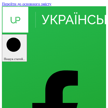
Перейти до основного змісту
Пошук статей...