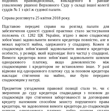
подібних правовідносинах, викладеного в раніше
ухваленому рішенні Верховного Суду у складі іншої колегії
суддів № 1 з цієї ж судової палати.
Справа розглянута 25 квітня 2018 року.
Підставою передачі справи на розгляд палати для
забезпечення єдності судової практики стало застосування
положень ст. 1282 ЦК України, згідно з якою спадкоємці
зобов’язані задовольнити вимоги кредитора повністю, але в
межах вартості майна, одержаного у спадщину. Кожен зі
спадкоємців зобов’язаний задовольнити вимоги кредитора
особисто, у розмірі, який відповідає його частці у спадщині.
Вимоги кредитора вони зобов’язані задовольнити шляхом
одноразового платежу, якщо домовленістю між
спадкоємцями і кредитором не встановлено інше. У разі
відмови від одноразового платежу суд за позовом кредитора
накладає стягнення на майно, яке було передано
спадкоємцям у натурі.
Предметом узгодження правової позиції стало те, чи є
звернення до суду кредитора спадкодавця з позовом до
спадкоємців про стягнення заборгованості за договорами
кредиту належним способом захисту порушеного права
кредитора, чи задоволення вимоги кредитора до спадкоємців
шляхом одноразового платежу, тобто шляхом сплати