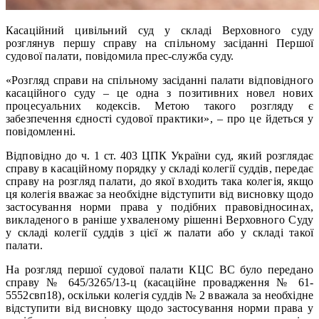
Касаційний цивільний суд у складі Верховного суду
розглянув першу справу на спільному засіданні Першої
судової палати, повідомила прес-служба суду.
«Розгляд справи на спільному засіданні палати відповідного
касаційного суду – це одна з позитивних новел нових
процесуальних кодексів. Метою такого розгляду є
забезпечення єдності судової практики», – про це йдеться у
повідомленні.
Відповідно до ч. 1 ст. 403 ЦПК України суд, який розглядає
справу в касаційному порядку у складі колегії суддів, передає
справу на розгляд палати, до якої входить така колегія, якщо
ця колегія вважає за необхідне відступити від висновку щодо
застосування норми права у подібних правовідносинах,
викладеного в раніше ухваленому рішенні Верховного Суду
у складі колегії суддів з цієї ж палати або у складі такої
палати.
На розгляд першої судової палати КЦС ВС було передано
справу № 645/3265/13-ц (касаційне провадження № 61-
5552свп18), оскільки колегія суддів № 2 вважала за необхідне
відступити від висновку щодо застосування норми права у