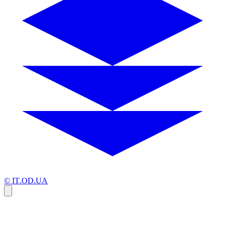
© IT.OD.UA