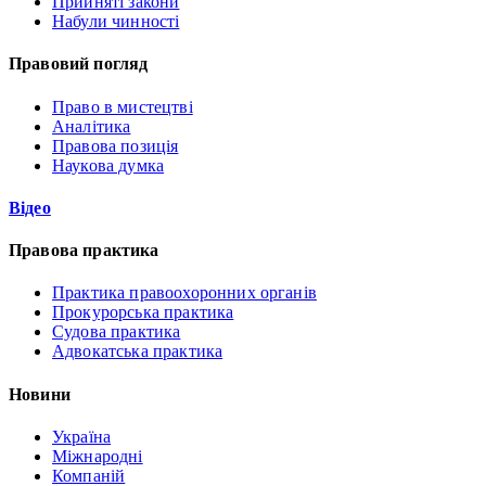
Прийняті закони
Набули чинності
Правовий погляд
Право в мистецтві
Аналітика
Правова позиція
Наукова думка
Відео
Правова практика
Практика правоохоронних органів
Прокурорська практика
Судова практика
Адвокатська практика
Новини
Україна
Міжнародні
Компаній