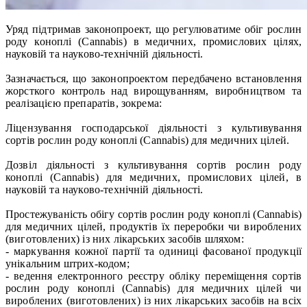
Уряд підтримав законопроект, що регулюватиме обіг рослин
роду коноплі (Cannabis) в медичних, промислових цілях,
науковій та науково-технічній діяльності.
Зазначається, що законопроектом передбачено встановлення
жорсткого контроль над вирощуванням, виробництвом та
реалізацією препаратів, зокрема:
Ліцензування господарської діяльності з культивування
сортів рослин роду коноплі (Cannabis) для медичних цілей.
Дозвіл діяльності з культивування сортів рослин роду
коноплі (Cannabis) для медичних, промислових цілей, в
науковій та науково-технічній діяльності.
Простежуваність обігу сортів рослин роду коноплі (Cannabis)
для медичних цілей, продуктів їх переробки чи вироблених
(виготовлених) із них лікарських засобів шляхом:
- маркування кожної партії та одиниці фасованої продукції
унікальним штрих-кодом;
- ведення електронного реєстру обліку переміщення сортів
рослин роду коноплі (Cannabis) для медичних цілей чи
вироблених (виготовлених) із них лікарських засобів на всіх