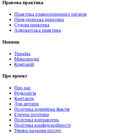
Правова практика
Практика правоохоронних органів
Прокурорська практика
Судова практика
Адвокатська практика
Новини
Україна
Міжнародні
Компаній
Про проект
Про нас
Редколегія
Контакти
Для авторів
Політика перевірки фактів
Етична політика
Політика виправлень
Політика конфіденційності
Умови надання послуг