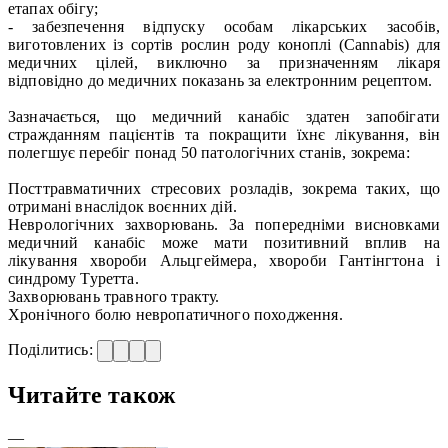
етапах обігу;
- забезпечення відпуску особам лікарських засобів,
виготовлених із сортів рослин роду коноплі (Cannabis) для
медичних цілей, виключно за призначенням лікаря
відповідно до медичних показань за електронним рецептом.
Зазначається, що медичний канабіс здатен запобігати
стражданням пацієнтів та покращити їхнє лікування, він
полегшує перебіг понад 50 патологічних станів, зокрема:
Посттравматичних стресових розладів, зокрема таких, що
отримані внаслідок воєнних дій.
Неврологічних захворювань. За попередніми висновками
медичний канабіс може мати позитивний вплив на
лікування хвороби Альцгеймера, хвороби Гантінгтона і
синдрому Туретта.
Захворювань травного тракту.
Хронічного болю невропатичного походження.
Поділитись:
Читайте також
—