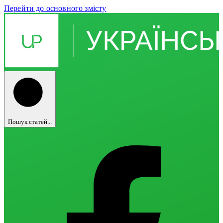
Перейти до основного змісту
Пошук статей...