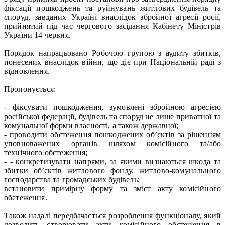
фіксації пошкоджень та руйнувань житлових будівель та
споруд, завданих Україні внаслідок збройної агресії росії,
прийнятий під час чергового засідання Кабінету Міністрів
України 14 червня.
Порядок напрацьовано Робочою групою з аудиту збитків,
понесених внаслідок війни, що діє при Національній раді з
відновлення.
Пропонується:
- фіксувати пошкодження, зумовлені збройною агресією
російської федерації, будівель та споруд не лише приватної та
комунальної форми власності, а також державної;
- проводити обстеження пошкоджених об’єктів за рішенням
уповноважених органів шляхом комісійного та/або
технічного обстеження;
- - конкретизувати напрями, за якими визнаються шкода та
збитки об’єктів житлового фонду, житлово-комунального
господарства та громадських будівель;
встановити примірну форму та зміст акту комісійного
обстеження.
Також надалі передбачається розроблення функціоналу, який
дозволить створювати акти комісійного обстеження в