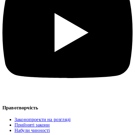
Правотворчість
Законопроекти на розгляді
Прийняті закони
Набули чинності