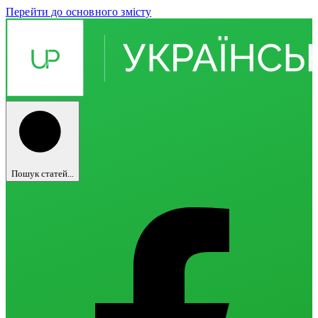
Перейти до основного змісту
Пошук статей...