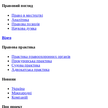
Правовий погляд
Право в мистецтві
Аналітика
Правова позиція
Наукова думка
Відео
Правова практика
Практика правоохоронних органів
Прокурорська практика
Судова практика
Адвокатська практика
Новини
Україна
Міжнародні
Компаній
Про проект