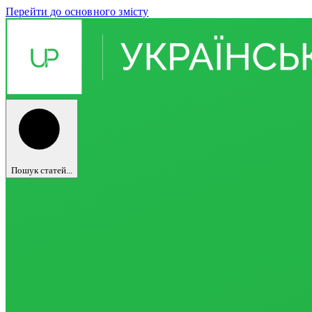
Перейти до основного змісту
Пошук статей...