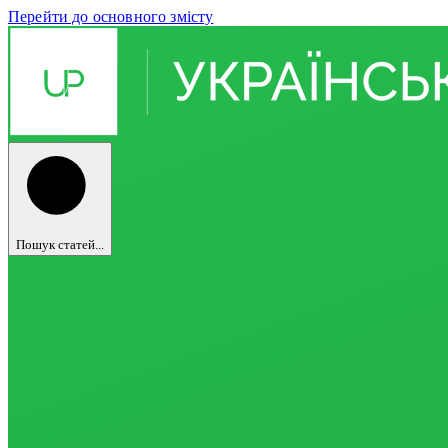
Перейти до основного змісту
Пошук статей...